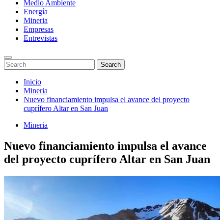
Medio Ambiente
Energía
Mineria
Empresas
Entrevistas
Enter
Search
Search
Keyword
for:
Search
Saltar
Inicio
al
Mineria
contenido
Nuevo financiamiento impulsa el avance del proyecto
cuprífero Altar en San Juan
Mineria
Nuevo financiamiento impulsa el avance
del proyecto cuprífero Altar en San Juan