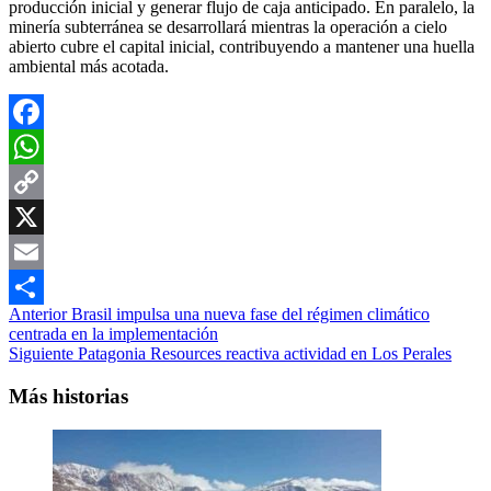
producción inicial y generar flujo de caja anticipado. En paralelo, la
minería subterránea se desarrollará mientras la operación a cielo
abierto cubre el capital inicial, contribuyendo a mantener una huella
ambiental más acotada.
Facebook
WhatsApp
Copy
Link
X
Email
Navegación
Anterior
Brasil impulsa una nueva fase del régimen climático
Compartir
centrada en la implementación
de
Siguiente
Patagonia Resources reactiva actividad en Los Perales
entradas
Más historias