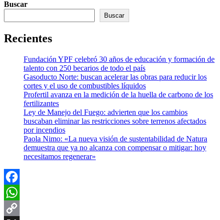
Buscar
Buscar
Recientes
Fundación YPF celebró 30 años de educación y formación de
talento con 250 becarios de todo el país
Gasoducto Norte: buscan acelerar las obras para reducir los
cortes y el uso de combustibles líquidos
Profertil avanza en la medición de la huella de carbono de los
fertilizantes
Ley de Manejo del Fuego: advierten que los cambios
buscaban eliminar las restricciones sobre terrenos afectados
por incendios
Paola Nimo: «La nueva visión de sustentabilidad de Natura
demuestra que ya no alcanza con compensar o mitigar: hoy
necesitamos regenerar»
Facebook
WhatsApp