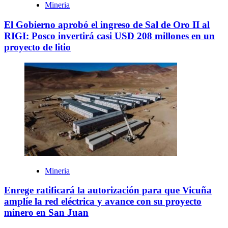
Mineria
El Gobierno aprobó el ingreso de Sal de Oro II al
RIGI: Posco invertirá casi USD 208 millones en un
proyecto de litio
Mineria
Enrege ratificará la autorización para que Vicuña
amplíe la red eléctrica y avance con su proyecto
minero en San Juan