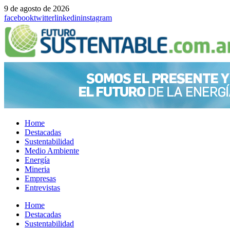
9 de agosto de 2026
facebook
twitter
linkedin
instagram
Home
Destacadas
Sustentabilidad
Medio Ambiente
Energía
Mineria
Empresas
Entrevistas
Menu
Home
Destacadas
Sustentabilidad