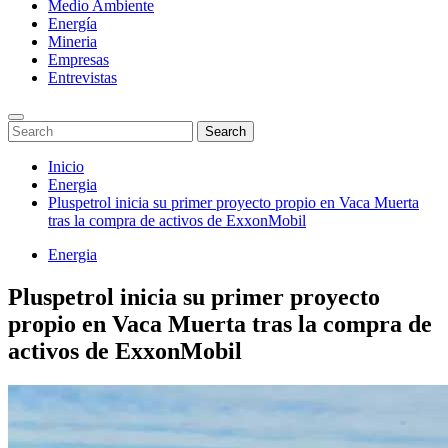
Medio Ambiente
Energía
Mineria
Empresas
Entrevistas
Enter
Search
Search
Keyword
for:
Search
Saltar
Inicio
al
Energia
contenido
Pluspetrol inicia su primer proyecto propio en Vaca Muerta
tras la compra de activos de ExxonMobil
Energia
Pluspetrol inicia su primer proyecto
propio en Vaca Muerta tras la compra de
activos de ExxonMobil