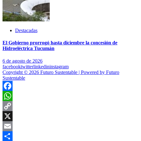
Destacadas
El Gobierno prorrogó hasta diciembre la concesión de
Hidroeléctrica Tucumán
6 de agosto de 2026
facebook
twitter
linkedin
instagram
Copyright © 2026 Futuro Sustentable | Powered by Futuro
Sustentable
Facebook
WhatsApp
Copy
Link
X
Email