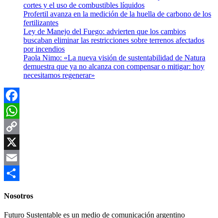
cortes y el uso de combustibles líquidos
Profertil avanza en la medición de la huella de carbono de los
fertilizantes
Ley de Manejo del Fuego: advierten que los cambios
buscaban eliminar las restricciones sobre terrenos afectados
por incendios
Paola Nimo: «La nueva visión de sustentabilidad de Natura
demuestra que ya no alcanza con compensar o mitigar: hoy
necesitamos regenerar»
Facebook
WhatsApp
Copy
Link
X
Email
Compartir
Nosotros
Futuro Sustentable es un medio de comunicación argentino