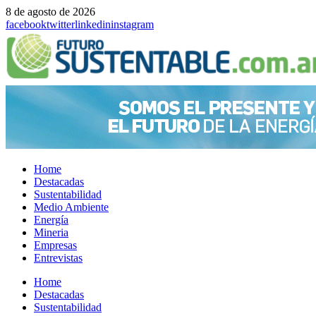
8 de agosto de 2026
facebook
twitter
linkedin
instagram
Home
Destacadas
Sustentabilidad
Medio Ambiente
Energía
Mineria
Empresas
Entrevistas
Menu
Home
Destacadas
Sustentabilidad