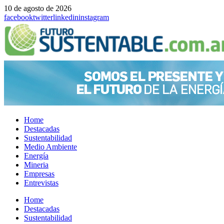
10 de agosto de 2026
facebook
twitter
linkedin
instagram
Home
Destacadas
Sustentabilidad
Medio Ambiente
Energía
Mineria
Empresas
Entrevistas
Menu
Home
Destacadas
Sustentabilidad