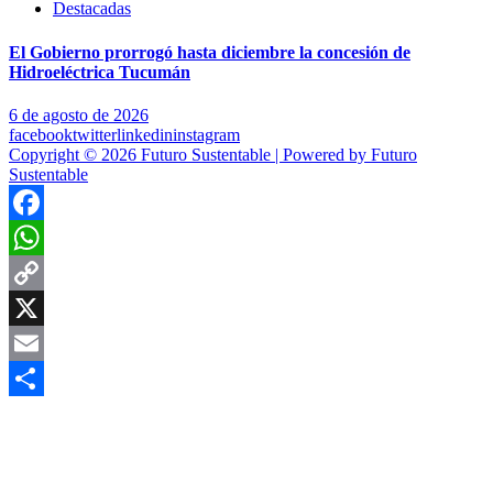
Destacadas
El Gobierno prorrogó hasta diciembre la concesión de
Hidroeléctrica Tucumán
6 de agosto de 2026
facebook
twitter
linkedin
instagram
Copyright © 2026 Futuro Sustentable | Powered by Futuro
Sustentable
Facebook
WhatsApp
Copy
Link
X
Email
Compartir