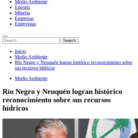
Medio Ambiente
Energía
Mineria
Empresas
Entrevistas
Enter
Search
Search
Keyword
for:
Search
Saltar
Inicio
al
Medio Ambiente
contenido
Río Negro y Neuquén logran histórico reconocimiento sobre
sus recursos hídricos
Medio Ambiente
Río Negro y Neuquén logran histórico
reconocimiento sobre sus recursos
hídricos