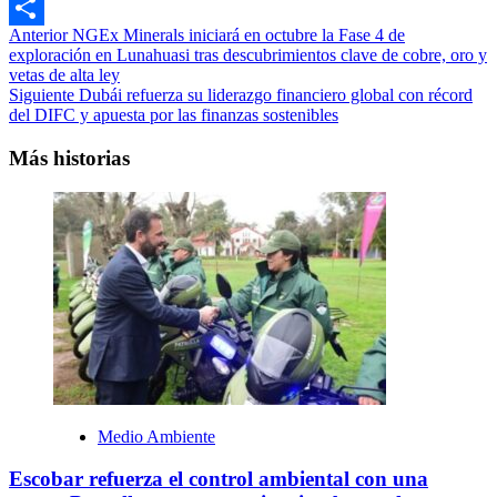
Email
Navegación
Anterior
NGEx Minerals iniciará en octubre la Fase 4 de
Compartir
exploración en Lunahuasi tras descubrimientos clave de cobre, oro y
de
vetas de alta ley
entradas
Siguiente
Dubái refuerza su liderazgo financiero global con récord
del DIFC y apuesta por las finanzas sostenibles
Más historias
Medio Ambiente
Escobar refuerza el control ambiental con una