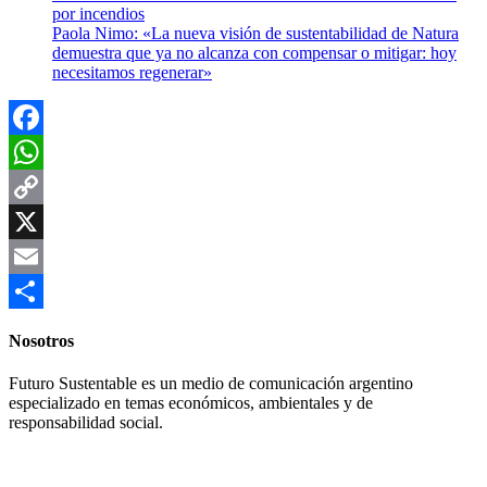
por incendios
Paola Nimo: «La nueva visión de sustentabilidad de Natura
demuestra que ya no alcanza con compensar o mitigar: hoy
necesitamos regenerar»
Facebook
WhatsApp
Copy
Link
X
Email
Compartir
Nosotros
Futuro Sustentable es un medio de comunicación argentino
especializado en temas económicos, ambientales y de
responsabilidad social.