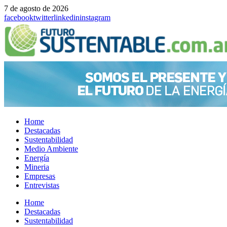
7 de agosto de 2026
facebook
twitter
linkedin
instagram
Home
Destacadas
Sustentabilidad
Medio Ambiente
Energía
Mineria
Empresas
Entrevistas
Menu
Home
Destacadas
Sustentabilidad