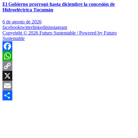
El Gobierno prorrogó hasta diciembre la concesión de
Hidroeléctrica Tucumán
6 de agosto de 2026
facebook
twitter
linkedin
instagram
Copyright © 2026 Futuro Sustentable | Powered by Futuro
Sustentable
Facebook
WhatsApp
Copy
Link
X
Email
Compartir