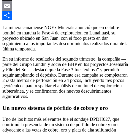
Link
X
Email
Compartir
La minera canadiense NGEx Minerals anunció que en octubre
pondrá en marcha la Fase 4 de exploración en Lunahuasi, su
proyecto ubicado en San Juan, con el foco puesto en dar
seguimiento a los importantes descubrimientos realizados durante la
última temporada.
En su informe de resultados del segundo trimestre, la compañía —
parte del Grupo Lundin y socia de BHP en los proyectos Josemaría
y Filo del Sol— destacó que la Fase 3 fue “exitosa” y permitió
seguir ampliando el depósito. Durante esa campaña se completaron
25.003 metros de perforación en 24 pozos, incluyendo tres pozos
geotécnicos para respaldar el análisis de un túnel de exploración
subterránea, y se confirmaron dos nuevos descubrimientos
significativos.
Un nuevo sistema de pórfido de cobre y oro
Uno de los hitos más relevantes fue el sondaje DPDH027, que
confirmó la presencia de un sistema de pórfido de cobre y oro
adyacente a las vetas de cobre, oro y plata de alta sulfuración