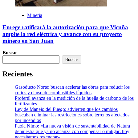
Mineria
Enrege ratificará la autorización para que Vicuña
amplíe la red eléctrica y avance con su proyecto
minero en San Juan
Buscar
Buscar
Recientes
Gasoducto Norte: buscan acelerar las obras para reducir los
cortes y el uso de combustibles líquidos
Profertil avanza en la medición de la huella de carbono de los
fertilizantes
Ley de Manejo del Fuego: advierten que los cambios
buscaban eliminar las restricciones sobre terrenos afectados
por incendios
Paola Nimo: «La nueva visión de sustentabilidad de Natura
demuestra que ya no alcanza con compensar o mitigar: hoy
necesitamos regenerar»