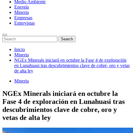
Medio Ambiente
Energía
Mineria
Empresas
Entrevistas
Enter
Search
Search
Keyword
for:
Search
Saltar
Inicio
al
Mineria
contenido
NGEx Minerals iniciará en octubre la Fase 4 de exploración
en Lunahuasi tras descubrimientos clave de cobre, oro y vetas
de alta ley
Mineria
NGEx Minerals iniciará en octubre la
Fase 4 de exploración en Lunahuasi tras
descubrimientos clave de cobre, oro y
vetas de alta ley