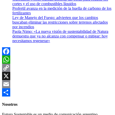
cortes y el uso de combustibles líquidos
Profertil avanza en la medición de la huella de carbono de los
fertilizantes
Ley de Manejo del Fuego: advierten que los cambios
buscaban eliminar las restricciones sobre terrenos afectados
por incendios
Paola Nimo: «La nueva visión de sustentabilidad de Natura
demuestra que ya no alcanza con compensar o mitigar: hoy
necesitamos regenerar»
Facebook
WhatsApp
Copy
Link
X
Email
Compartir
Nosotros
Futuro Sustentable es un medio de comunicación argentino