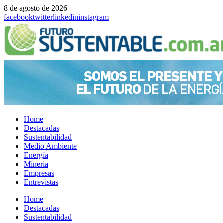
8 de agosto de 2026
facebook
twitter
linkedin
instagram
Home
Destacadas
Sustentabilidad
Medio Ambiente
Energía
Mineria
Empresas
Entrevistas
Menu
Home
Destacadas
Sustentabilidad