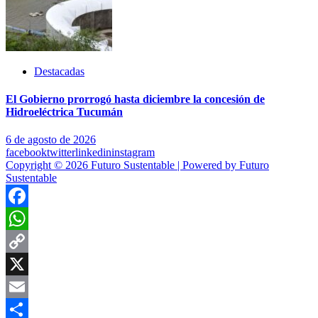
Destacadas
El Gobierno prorrogó hasta diciembre la concesión de
Hidroeléctrica Tucumán
6 de agosto de 2026
facebook
twitter
linkedin
instagram
Copyright © 2026 Futuro Sustentable | Powered by Futuro
Sustentable
Facebook
WhatsApp
Copy
Link
X
Email