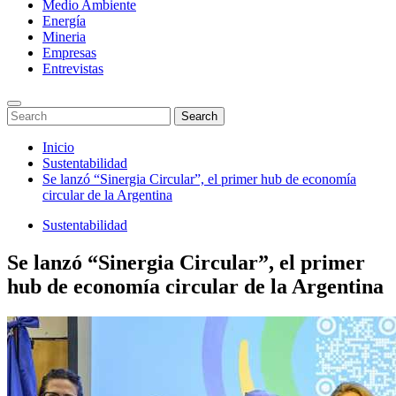
Medio Ambiente
Energía
Mineria
Empresas
Entrevistas
Enter
Search
Search
Keyword
for:
Search
Saltar
Inicio
al
Sustentabilidad
contenido
Se lanzó “Sinergia Circular”, el primer hub de economía
circular de la Argentina
Sustentabilidad
Se lanzó “Sinergia Circular”, el primer
hub de economía circular de la Argentina