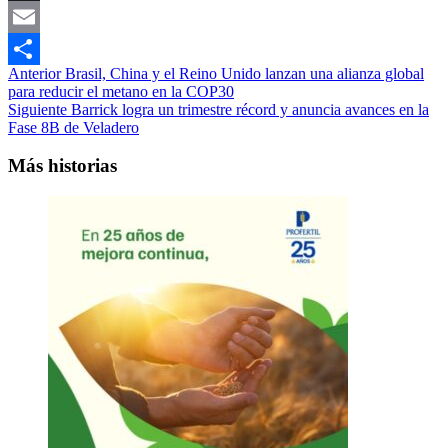
Link
X
Email
Navegación
Anterior
Brasil, China y el Reino Unido lanzan una alianza global
Compartir
para reducir el metano en la COP30
de
Siguiente
Barrick logra un trimestre récord y anuncia avances en la
entradas
Fase 8B de Veladero
Más historias