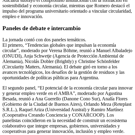
Aliciardi subrayó el compromiso institucional con la formación en
sostenibilidad y economía circular, mientras que Romero destacó el
impulso del programa universitario orientado a vincular circularidad,
empleo e innovación.
Paneles de debate e intercambio
La jornada contó con dos paneles temáticos.
El primero, “Tendencias globales que impulsan la economía
circular”, moderado por Verena Böhme, reunió a Manuel Albaladejo
(ONUDI), Anja Schwetje (Agencia de Protección Ambiental de
Alemania), Nicolás Dobler (Brightly) y Christine Schönfelder
(Circularity Matters, Alemania). El debate giró en torno a los
avances tecnológicos, los desafíos de la gestión de residuos y las
oportunidades de políticas públicas para Argentina.
El segundo panel, “El potencial de la economía circular para innovar
y generar empleo verde en el AMBA”, moderado por Agustina
Besada, reunió a Ana Guerello (Danone Cono Sur), Analía Flores
(Gobierno de la Ciudad de Buenos Aires), Orlando Meza (Reteplast
S.R.L.), Raquel Ariza (Universidad Austral) y Ramiro Martínez
(Cooperativa Creando Conciencia y CONARCOOP). Los
panelistas coincidieron en la necesidad de construir un ecosistema
colaborativo que integre empresas, gobiernos, universidades y
cooperativas para generar innovación, inclusión y empleo verde.