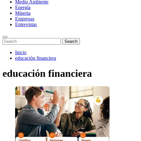
Medio Ambiente
Energía
Mineria
Empresas
Entrevistas
Enter
Search
Search
Keyword
for:
Search
Saltar
Inicio
al
educación financiera
contenido
educación financiera