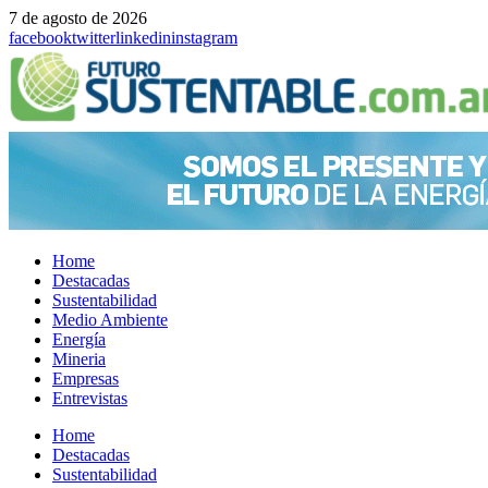
7 de agosto de 2026
facebook
twitter
linkedin
instagram
Home
Destacadas
Sustentabilidad
Medio Ambiente
Energía
Mineria
Empresas
Entrevistas
Menu
Home
Destacadas
Sustentabilidad