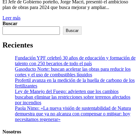
El Jefe de Gobierno porteño, Jorge Macri, presentó el ambicioso
plan de obras para 2024 que busca mejorar y ampliar...
Leer más
Buscar
Buscar
Recientes
Fundación YPF celebró 30 años de educación y formación de
talento con 250 becarios de todo el país
Gasoducto Norte: buscan acelerar las obras para reducir los
cortes y el uso de combustibles líquidos
Profertil avanza en la medición de la huella de carbono de los
fertilizantes
Ley de Manejo del Fuego: advierten que los cambios
buscaban eliminar las restricciones sobre terrenos afectados
por incendios
Paola Nimo: «La nueva visión de sustentabilidad de Natura
demuestra que ya no alcanza con compensar o mitigar: hoy
necesitamos regenerar»
Nosotros