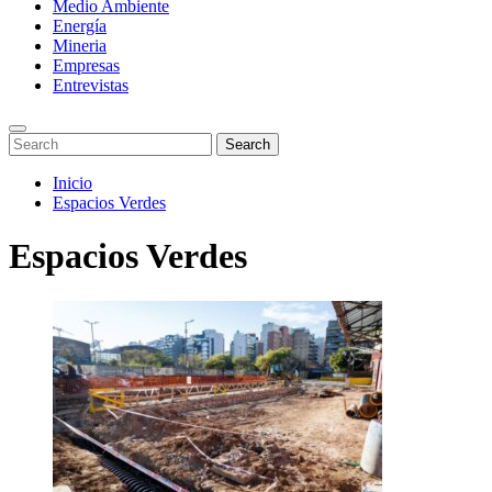
Medio Ambiente
Energía
Mineria
Empresas
Entrevistas
Enter
Search
Search
Keyword
for:
Search
Saltar
Inicio
al
Espacios Verdes
contenido
Espacios Verdes