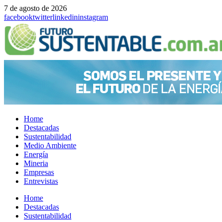
7 de agosto de 2026
facebook
twitter
linkedin
instagram
Home
Destacadas
Sustentabilidad
Medio Ambiente
Energía
Mineria
Empresas
Entrevistas
Menu
Home
Destacadas
Sustentabilidad