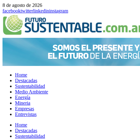
8 de agosto de 2026
facebook
twitter
linkedin
instagram
Home
Destacadas
Sustentabilidad
Medio Ambiente
Energía
Mineria
Empresas
Entrevistas
Menu
Home
Destacadas
Sustentabilidad