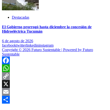
Destacadas
El Gobierno prorrogó hasta diciembre la concesión de
Hidroeléctrica Tucumán
6 de agosto de 2026
facebook
twitter
linkedin
instagram
Copyright © 2026 Futuro Sustentable | Powered by Futuro
Sustentable
Facebook
WhatsApp
Copy
Link
X
Email
Compartir