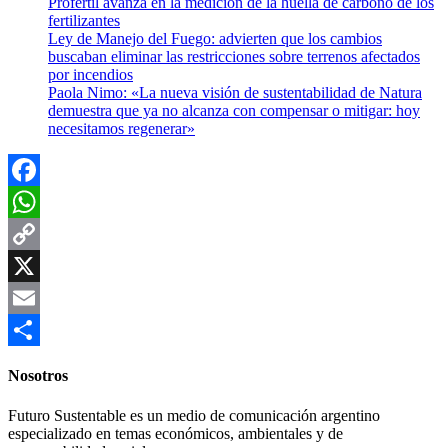
Profertil avanza en la medición de la huella de carbono de los
fertilizantes
Ley de Manejo del Fuego: advierten que los cambios
buscaban eliminar las restricciones sobre terrenos afectados
por incendios
Paola Nimo: «La nueva visión de sustentabilidad de Natura
demuestra que ya no alcanza con compensar o mitigar: hoy
necesitamos regenerar»
Facebook
WhatsApp
Copy
Link
X
Email
Compartir
Nosotros
Futuro Sustentable es un medio de comunicación argentino
especializado en temas económicos, ambientales y de