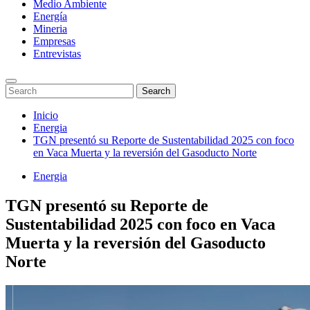
Medio Ambiente
Energía
Mineria
Empresas
Entrevistas
Enter
Search
Search
Keyword
for:
Search
Saltar
Inicio
al
Energia
contenido
TGN presentó su Reporte de Sustentabilidad 2025 con foco
en Vaca Muerta y la reversión del Gasoducto Norte
Energia
TGN presentó su Reporte de
Sustentabilidad 2025 con foco en Vaca
Muerta y la reversión del Gasoducto
Norte