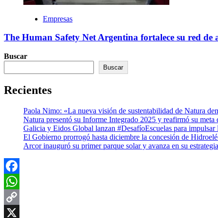
Empresas
The Human Safety Net Argentina fortalece su red de a
Buscar
Buscar
Recientes
Paola Nimo: «La nueva visión de sustentabilidad de Natura de
Natura presentó su Informe Integrado 2025 y reafirmó su meta
Galicia y Eidos Global lanzan #DesafíoEscuelas para impulsar l
El Gobierno prorrogó hasta diciembre la concesión de Hidroel
Arcor inauguró su primer parque solar y avanza en su estrategi
Facebook
WhatsApp
Copy