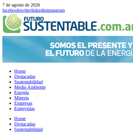
7 de agosto de 2026
facebook
twitter
linkedin
instagram
Home
Destacadas
Sustentabilidad
Medio Ambiente
Energía
Mineria
Empresas
Entrevistas
Menu
Home
Destacadas
Sustentabilidad