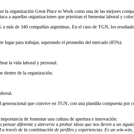
 la organización Great Place to Work como una de las mejores compañía
a a aquellas organizaciones que priorizan el bienestar laboral y colocan
 a más de 340 compañías argentinas. En el caso de TGN, los resultados r
e lugar para trabajar, superando el promedio del mercado (85%).
brar la vida laboral y personal.
pe dentro de la organización.
aboral.
d generacional que convive en TGN, con una plantilla compuesta por col
mportancia de fomentar una cultura de apertura e innovación:
pensar diferente y atreverse a probar ideas que nos lleven a un siguien
d a través de la combinación de perfiles y experiencias. Es un win-win