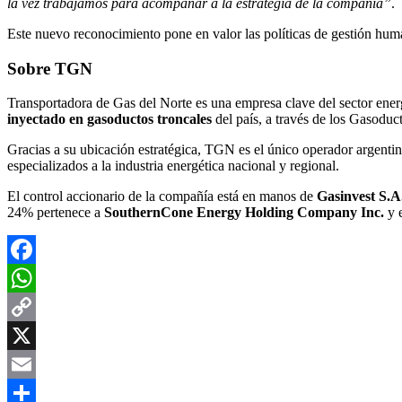
la vez trabajamos para acompañar a la estrategia de la compañía”
.
Este nuevo reconocimiento pone en valor las políticas de gestión hu
Sobre TGN
Transportadora de Gas del Norte es una empresa clave del sector ene
inyectado en gasoductos troncales
del país, a través de los Gasoduc
Gracias a su ubicación estratégica, TGN es el único operador argentin
especializados a la industria energética nacional y regional.
El control accionario de la compañía está en manos de
Gasinvest S.A
24% pertenece a
SouthernCone Energy Holding Company Inc.
y e
Facebook
WhatsApp
Copy
Link
X
Email