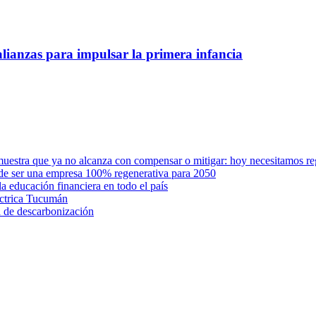
lianzas para impulsar la primera infancia
muestra que ya no alcanza con compensar o mitigar: hoy necesitamos r
 de ser una empresa 100% regenerativa para 2050
a educación financiera en todo el país
éctrica Tucumán
a de descarbonización