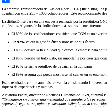
Compartir
La empresa Transportadora de Gas del Norte (TGN) fue distinguida por
cuentan con entre 251 y 1000 colaboradores. Este reconocimiento destac
La distinción se basa en una encuesta realizada por la prestigiosa ONG
empleados. Algunos de los indicadores más sobresalientes fueron:
El
89%
de los colaboradores considera que TGN es un excelent
Un
92%
valora la gestión ética y honesta de sus líderes.
El
89%
destaca la flexibilidad que ofrece la empresa para equili
El
90%
percibe un trato justo, sin importar la posición que ocu
El
93%
se siente orgulloso de trabajar en la compañía.
El
89%
asegura que puede mostrarse tal cual es en su entorno l
Estos resultados cobran aún más relevancia considerando la diversida
riqueza de experiencias y miradas.
Alejandro Pacini, director de Recursos Humanos de TGN, subrayó la i
“Trabajamos en cultivar una mentalidad que impulse a las personas a 
seguras de expresarse, opinar y cuestionar, estimulando la creativida