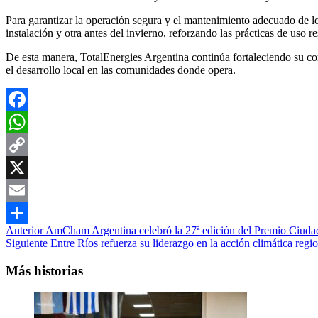
Para garantizar la operación segura y el mantenimiento adecuado de los
instalación y otra antes del invierno, reforzando las prácticas de uso r
De esta manera, TotalEnergies Argentina continúa fortaleciendo su co
el desarrollo local en las comunidades donde opera.
Facebook
WhatsApp
Copy
Link
X
Email
Navegación
Anterior
AmCham Argentina celebró la 27ª edición del Premio Ciudad
Compartir
Siguiente
Entre Ríos refuerza su liderazgo en la acción climática reg
de
entradas
Más historias