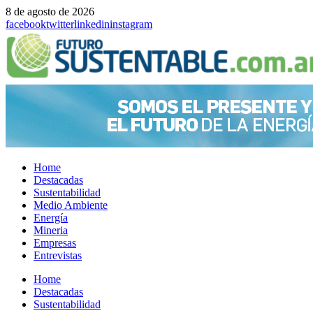
8 de agosto de 2026
facebook
twitter
linkedin
instagram
Home
Destacadas
Sustentabilidad
Medio Ambiente
Energía
Mineria
Empresas
Entrevistas
Menu
Home
Destacadas
Sustentabilidad