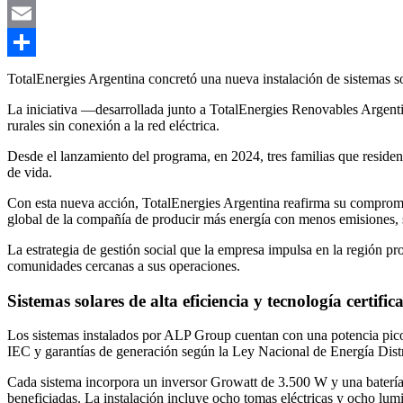
Link
X
Email
Compartir
TotalEnergies Argentina concretó una nueva instalación de sistemas s
La iniciativa —desarrollada junto a TotalEnergies Renovables Argent
rurales sin conexión a la red eléctrica.
Desde el lanzamiento del programa, en 2024, tres familias que reside
de vida.
Con esta nueva acción, TotalEnergies Argentina reafirma su compromiso
global de la compañía de producir más energía con menos emisiones,
La estrategia de gestión social que la empresa impulsa en la región p
comunidades cercanas a sus operaciones.
Sistemas solares de alta eficiencia y tecnología certific
Los sistemas instalados por ALP Group cuentan con una potencia pico
IEC y garantías de generación según la Ley Nacional de Energía Dist
Cada sistema incorpora un inversor Growatt de 3.500 W y una baterí
beneficiadas. La instalación incluye ocho tomas eléctricas y ocho lumi