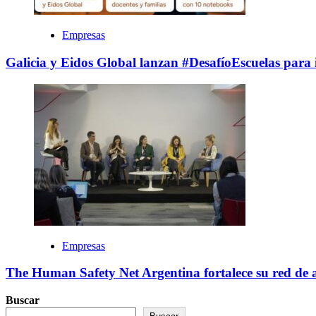
Empresas
Galicia y Eidos Global lanzan #DesafíoEscuelas para i
Empresas
The Human Safety Net Argentina fortalece su red de a
Buscar