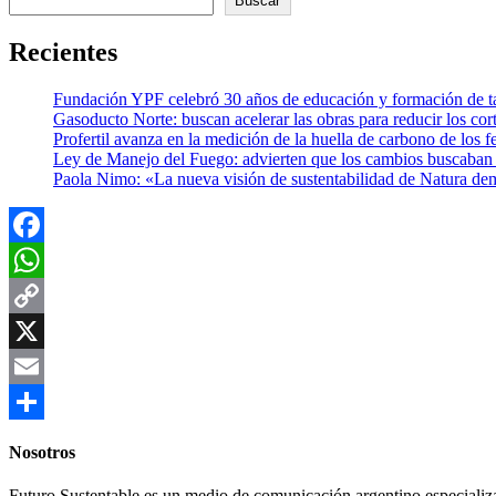
Buscar
Recientes
Fundación YPF celebró 30 años de educación y formación de tal
Gasoducto Norte: buscan acelerar las obras para reducir los cor
Profertil avanza en la medición de la huella de carbono de los fe
Ley de Manejo del Fuego: advierten que los cambios buscaban el
Paola Nimo: «La nueva visión de sustentabilidad de Natura de
Facebook
WhatsApp
Copy
Link
X
Email
Compartir
Nosotros
Futuro Sustentable es un medio de comunicación argentino especializ