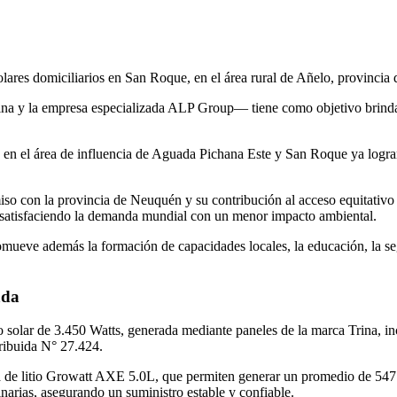
olares domiciliarios en San Roque, en el área rural de Añelo, provinci
ina y la empresa especializada ALP Group— tiene como objetivo brindar
n en el área de influencia de Aguada Pichana Este y San Roque ya lograr
 con la provincia de Neuquén y su contribución al acceso equitativo a e
 satisfaciendo la demanda mundial con un menor impacto ambiental.
romueve además la formación de capacidades locales, la educación, la se
ada
 solar de 3.450 Watts, generada mediante paneles de la marca Trina, i
ribuida N° 27.424.
a de litio Growatt AXE 5.0L, que permiten generar un promedio de 547
narias, asegurando un suministro estable y confiable.