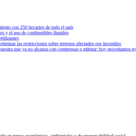
ento con 250 becarios de todo el país
tes y el uso de combustibles líquidos
rtilizantes
iminar las restricciones sobre terrenos afectados por incendios
muestra que ya no alcanza con compensar o mitigar: hoy necesitamos r
ado en temas económicos, ambientales y de responsabilidad social.