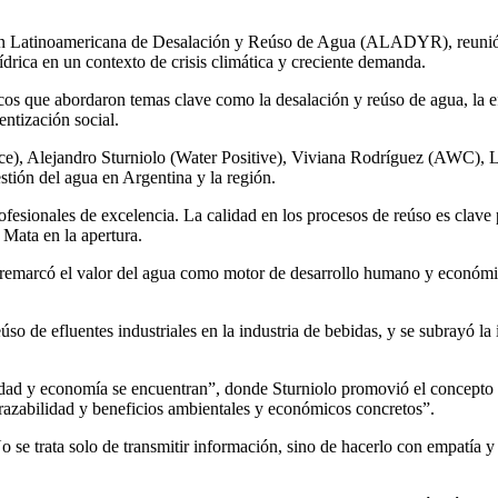
Latinoamericana de Desalación y Reúso de Agua (ALADYR), reunió en 
ídrica en un contexto de crisis climática y creciente demanda.
cos que abordaron temas clave como la desalación y reúso de agua, la efic
ntización social.
ence), Alejandro Sturniolo (Water Positive), Viviana Rodríguez (AWC
stión del agua en Argentina y la región.
ofesionales de excelencia. La calidad en los procesos de reúso es clav
Mata en la apertura.
marcó el valor del agua como motor de desarrollo humano y económico: 
so de efluentes industriales en la industria de bebidas, y se subrayó l
dad y economía se encuentran”, donde Sturniolo promovió el concepto
razabilidad y beneficios ambientales y económicos concretos”.
o se trata solo de transmitir información, sino de hacerlo con empatía y 