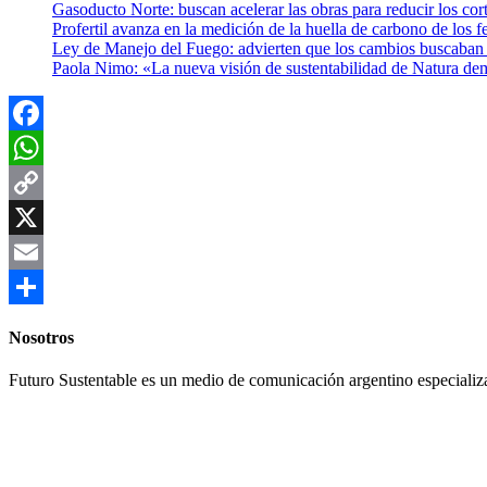
Gasoducto Norte: buscan acelerar las obras para reducir los cor
Profertil avanza en la medición de la huella de carbono de los fe
Ley de Manejo del Fuego: advierten que los cambios buscaban el
Paola Nimo: «La nueva visión de sustentabilidad de Natura de
Facebook
WhatsApp
Copy
Link
X
Email
Compartir
Nosotros
Futuro Sustentable es un medio de comunicación argentino especializ