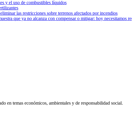
tes y el uso de combustibles líquidos
rtilizantes
iminar las restricciones sobre terrenos afectados por incendios
muestra que ya no alcanza con compensar o mitigar: hoy necesitamos r
ado en temas económicos, ambientales y de responsabilidad social.