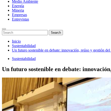
Medio Ambiente
Energía
Mineria
Empresas
Entrevistas
Enter
Search
Search
Keyword
for:
Search
Saltar
Inicio
al
Sustentabilidad
contenido
Un futuro sostenible en debate: innovación, reúso y gestión de
Sustentabilidad
Un futuro sostenible en debate: innovación