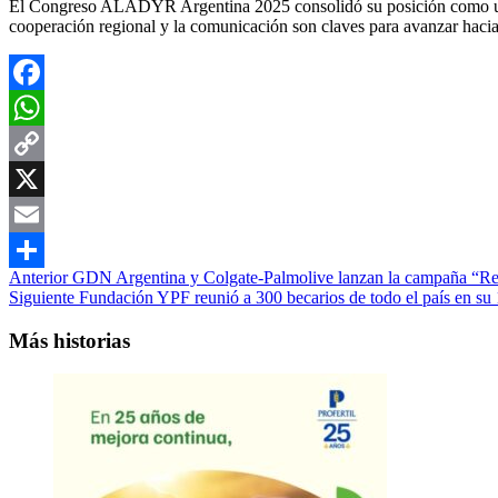
El Congreso ALADYR Argentina 2025 consolidó su posición como un espa
cooperación regional y la comunicación son claves para avanzar hacia 
Facebook
WhatsApp
Copy
Link
X
Email
Navegación
Anterior
GDN Argentina y Colgate-Palmolive lanzan la campaña “Reg
Compartir
Siguiente
Fundación YPF reunió a 300 becarios de todo el país en su
de
entradas
Más historias