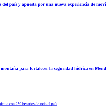
 del país y apuesta por una nueva experiencia de movi
e montaña para fortalecer la seguridad hídrica en Men
ento con 250 becarios de todo el país