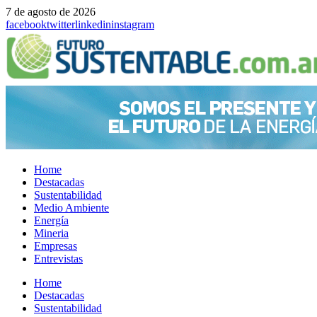
7 de agosto de 2026
facebook
twitter
linkedin
instagram
Home
Destacadas
Sustentabilidad
Medio Ambiente
Energía
Mineria
Empresas
Entrevistas
Menu
Home
Destacadas
Sustentabilidad