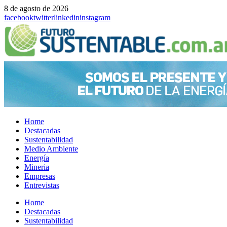
8 de agosto de 2026
facebook
twitter
linkedin
instagram
Home
Destacadas
Sustentabilidad
Medio Ambiente
Energía
Mineria
Empresas
Entrevistas
Menu
Home
Destacadas
Sustentabilidad