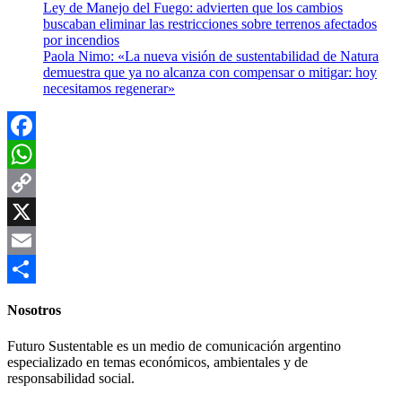
Ley de Manejo del Fuego: advierten que los cambios
buscaban eliminar las restricciones sobre terrenos afectados
por incendios
Paola Nimo: «La nueva visión de sustentabilidad de Natura
demuestra que ya no alcanza con compensar o mitigar: hoy
necesitamos regenerar»
Facebook
WhatsApp
Copy
Link
X
Email
Compartir
Nosotros
Futuro Sustentable es un medio de comunicación argentino
especializado en temas económicos, ambientales y de
responsabilidad social.