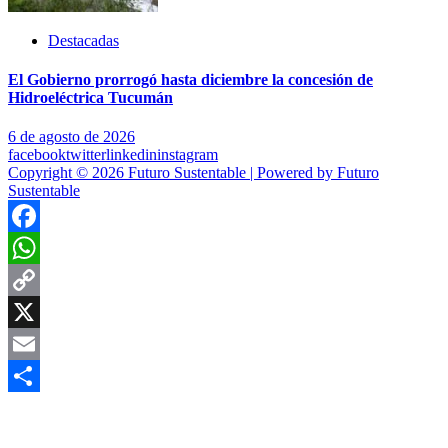
Destacadas
El Gobierno prorrogó hasta diciembre la concesión de
Hidroeléctrica Tucumán
6 de agosto de 2026
facebook
twitter
linkedin
instagram
Copyright © 2026 Futuro Sustentable | Powered by Futuro
Sustentable
Facebook
WhatsApp
Copy
Link
X
Email
Compartir