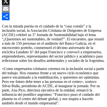
Copy
Link
X
Email
Compartir
Con la mirada puesta en el cuidado de la “casa común” y la
inclusión social, la Asociación Cristiana de Dirigentes de Empresa
(ACDE) celebró su 3° Jornada de Sustentabilidad bajo el lema
“¿Queremos ser sustentables, de verdad?”. El encuentro, que reunió
a más de 150 personas en el auditorio del Banco Galicia, en el
microcentro porteño, conmemoró el décimo aniversario de la
encíclica
Laudato Si’
del papa Francisco y convocó a empresarios,
emprendedores, representantes del sector público y académico para
reflexionar sobre los desafíos ambientales y sociales de la Argentina.
«Como empresarios cristianos creemos en la inclusión social a partir
del trabajo. Hoy estamos frente a un nuevo ciclo económico que
parece encaminado a la estabilización, y queremos ser optimistas.
Pero ese futuro debe tener a las personas en el centro», sostuvo
Silvia Bulla, presidenta de ACDE, al inaugurar la jornada. Por su
parte, Ana Pico, directora ejecutiva de la entidad, remarcó la
influencia del pontífice argentino: “Francisco puso el cuidado del
planeta en el centro del debate global, y nos inspira a hacerlo
también desde el mundo empresarial”.