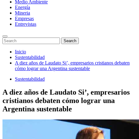
Medio Ambiente
Energía
Mineria
Empresas
Entrevistas
Enter
Search
Search
Keyword
for:
Search
Saltar
Inicio
al
Sustentabilidad
contenido
A diez años de Laudato Si’, empresarios cristianos debaten
cómo lograr una Argentina sustentable
Sustentabilidad
A diez años de Laudato Si’, empresarios
cristianos debaten cómo lograr una
Argentina sustentable