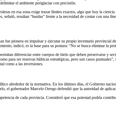
delimitar el ambiente periglaciar con precisión.
troleras en esa zona exige trazar límites exactos, algo que hoy la cienc
, señaló, resultan “burdas” frente a la necesidad de contar con una lí
n fue pionera en impulsar y ejecutar su propio inventario provincial d
iento, indicó, es la base para su postura: “No se busca eliminar la prot
 permitan diferenciar entre cuerpos de hielo que deben preservarse y sect
mo para ser reservas hídricas estratégicas, pero son casos puntuales”, 
tal como a las inversiones.
tico alrededor de la normativa. En los últimos días, el Gobierno nacio
elo, el gobernador Marcelo Orrego defendió que la autoridad de aplicaci
mpetencia de cada provincia. Consideró que esa potestad podría contribu