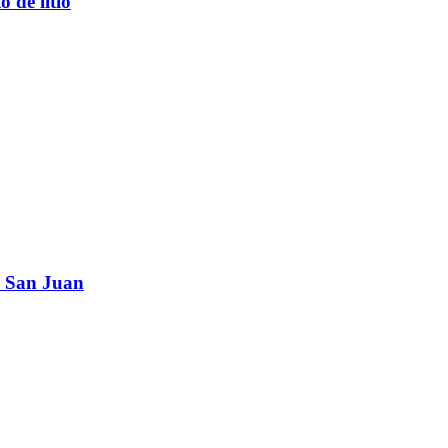
 de litio
en San Juan