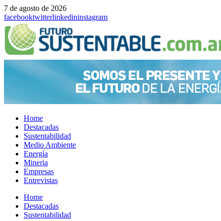
7 de agosto de 2026
facebook
twitter
linkedin
instagram
Home
Destacadas
Sustentabilidad
Medio Ambiente
Energía
Mineria
Empresas
Entrevistas
Menu
Home
Destacadas
Sustentabilidad