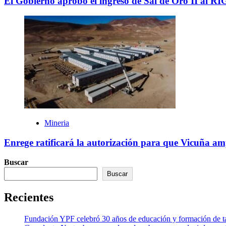
El Gobierno aprobó el ingreso de Sal de Oro II al RIG
Mineria
Enrege ratificará la autorización para que Vicuña am
Buscar
Buscar
Recientes
Fundación YPF celebró 30 años de educación y formación de tal