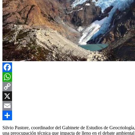
Facebook
WhatsApp
Copy
Link
X
Email
Compartir
Silvio Pastore, coordinador del Gabinete de Estudios de Geocriologí
una preocupación técnica que impacta de lleno en el debate ambienta