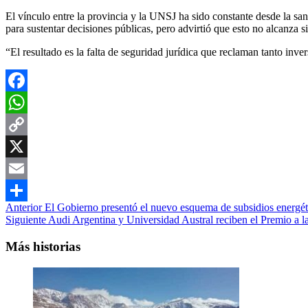
El vínculo entre la provincia y la UNSJ ha sido constante desde la sa
para sustentar decisiones públicas, pero advirtió que esto no alcanza 
“El resultado es la falta de seguridad jurídica que reclaman tanto inver
Facebook
WhatsApp
Copy
Link
X
Email
Navegación
Anterior
El Gobierno presentó el nuevo esquema de subsidios energét
Compartir
Siguiente
Audi Argentina y Universidad Austral reciben el Premio a l
de
entradas
Más historias