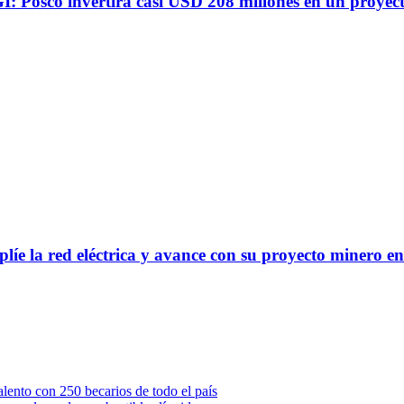
I: Posco invertirá casi USD 208 millones en un proyecto
plíe la red eléctrica y avance con su proyecto minero 
ento con 250 becarios de todo el país