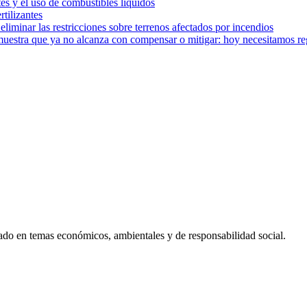
tes y el uso de combustibles líquidos
rtilizantes
iminar las restricciones sobre terrenos afectados por incendios
muestra que ya no alcanza con compensar o mitigar: hoy necesitamos r
ado en temas económicos, ambientales y de responsabilidad social.