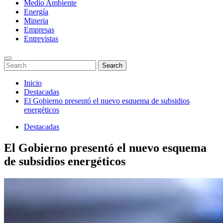
Medio Ambiente
Energía
Mineria
Empresas
Entrevistas
Enter
Search
Search
Keyword
for:
Search
Saltar
Inicio
al
Destacadas
contenido
El Gobierno presentó el nuevo esquema de subsidios
energéticos
Destacadas
El Gobierno presentó el nuevo esquema
de subsidios energéticos