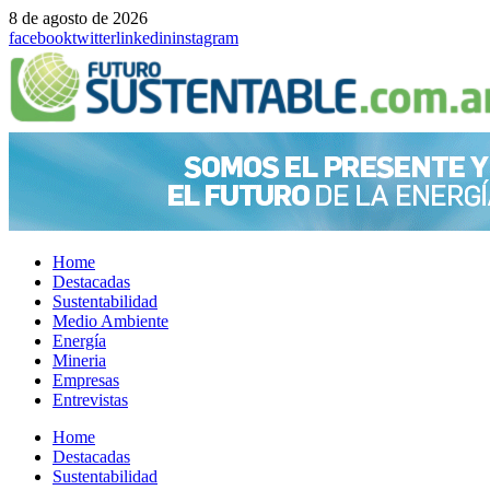
8 de agosto de 2026
facebook
twitter
linkedin
instagram
Home
Destacadas
Sustentabilidad
Medio Ambiente
Energía
Mineria
Empresas
Entrevistas
Menu
Home
Destacadas
Sustentabilidad