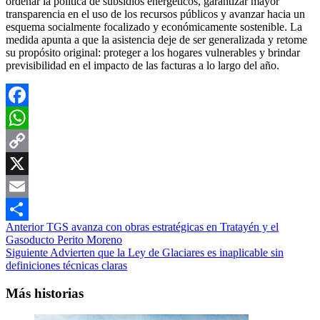
ordenar la política de subsidios energéticos, garantizar mayor
transparencia en el uso de los recursos públicos y avanzar hacia un
esquema socialmente focalizado y económicamente sostenible. La
medida apunta a que la asistencia deje de ser generalizada y retome
su propósito original: proteger a los hogares vulnerables y brindar
previsibilidad en el impacto de las facturas a lo largo del año.
Facebook
WhatsApp
Copy
Link
X
Email
Navegación
Anterior
TGS avanza con obras estratégicas en Tratayén y el
Compartir
Gasoducto Perito Moreno
de
Siguiente
Advierten que la Ley de Glaciares es inaplicable sin
entradas
definiciones técnicas claras
Más historias