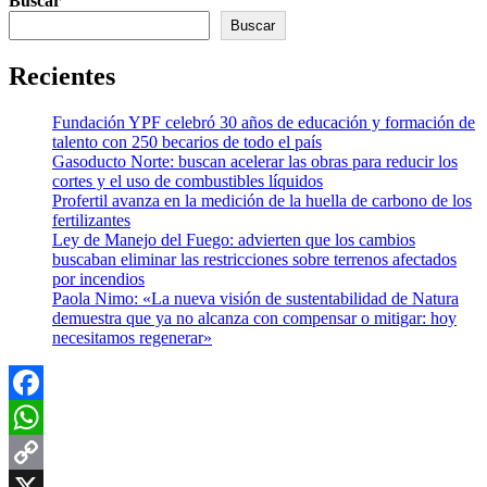
Buscar
Buscar
Recientes
Fundación YPF celebró 30 años de educación y formación de
talento con 250 becarios de todo el país
Gasoducto Norte: buscan acelerar las obras para reducir los
cortes y el uso de combustibles líquidos
Profertil avanza en la medición de la huella de carbono de los
fertilizantes
Ley de Manejo del Fuego: advierten que los cambios
buscaban eliminar las restricciones sobre terrenos afectados
por incendios
Paola Nimo: «La nueva visión de sustentabilidad de Natura
demuestra que ya no alcanza con compensar o mitigar: hoy
necesitamos regenerar»
Facebook
WhatsApp
Copy