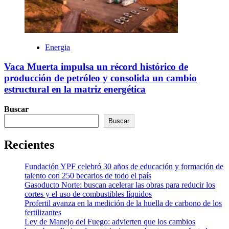
Energia
Vaca Muerta impulsa un récord histórico de
producción de petróleo y consolida un cambio
estructural en la matriz energética
Buscar
Buscar
Recientes
Fundación YPF celebró 30 años de educación y formación de
talento con 250 becarios de todo el país
Gasoducto Norte: buscan acelerar las obras para reducir los
cortes y el uso de combustibles líquidos
Profertil avanza en la medición de la huella de carbono de los
fertilizantes
Ley de Manejo del Fuego: advierten que los cambios