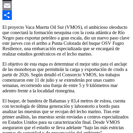
Link
X
Email
Compartir
El proyecto Vaca Muerta Oil Sur (VMOS), el ambicioso oleoducto
que conectará la formación neuquina con la costa atlántica de Río
Negro para exportar petróleo a gran escala, dio un nuevo paso clave
este jueves con el arribo a Punta Colorada del buque OSV Fugro
Resilience, una embarcación especializada que se encargará de
realizar estudios geotécnicos en el lecho marino.
El objetivo de esta etapa es determinar el mejor sitio para el anclaje
de las monoboyas que permitirán la carga y exportación de crudo a
partir de 2026. Según detalló el Consorcio VMOS, los trabajos
comenzaron este 11 de julio y se extenderán por unas cuatro
semanas, recorriendo una franja de entre 5 y 9 kilómetros mar
adentro frente a la localidad rionegrina.
El buque, de bandera de Bahamas y 83,4 metros de eslora, cuenta
con tecnología de última generación y laboratorio a bordo para
analizar las muestras que se recojan del lecho marino. Tras este
primer análisis, las muestras serán enviadas a centros especializados
en Estados Unidos para su caracterización final. Desde VMOS
aseguraron que el estudio se lleva adelante “bajo las más estrictas
normas de seguridad y de preservación del ambiente”.