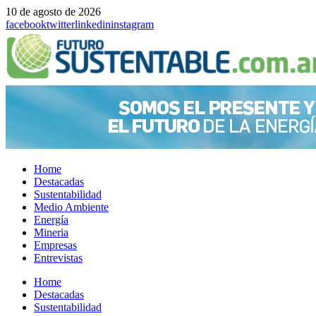
10 de agosto de 2026
facebook
twitter
linkedin
instagram
Home
Destacadas
Sustentabilidad
Medio Ambiente
Energía
Mineria
Empresas
Entrevistas
Menu
Home
Destacadas
Sustentabilidad