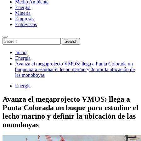
Medio Ambiente
Energía
Mineria
Empresas
Entrevistas
Enter
Search
Search
Keyword
for:
Search
Saltar
Inicio
al
Energia
contenido
Avanza el megaprojecto VMOS: llega a Punta Colorada un
buque para estudiar el lecho marino y definir la ubicación de
las monoboyas
Energia
Avanza el megaprojecto VMOS: llega a
Punta Colorada un buque para estudiar el
lecho marino y definir la ubicación de las
monoboyas