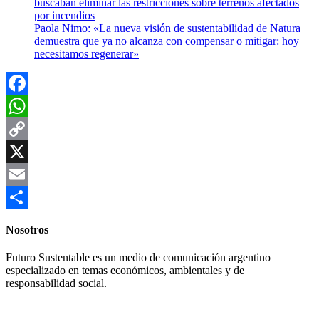
buscaban eliminar las restricciones sobre terrenos afectados
por incendios
Paola Nimo: «La nueva visión de sustentabilidad de Natura
demuestra que ya no alcanza con compensar o mitigar: hoy
necesitamos regenerar»
Facebook
WhatsApp
Copy
Link
X
Email
Compartir
Nosotros
Futuro Sustentable es un medio de comunicación argentino
especializado en temas económicos, ambientales y de
responsabilidad social.