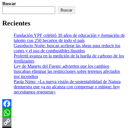
Buscar
Buscar
Recientes
Fundación YPF celebró 30 años de educación y formación de
talento con 250 becarios de todo el país
Gasoducto Norte: buscan acelerar las obras para reducir los
cortes y el uso de combustibles líquidos
Profertil avanza en la medición de la huella de carbono de los
fertilizantes
Ley de Manejo del Fuego: advierten que los cambios
buscaban eliminar las restricciones sobre terrenos afectados
por incendios
Paola Nimo: «La nueva visión de sustentabilidad de Natura
demuestra que ya no alcanza con compensar o mitigar: hoy
necesitamos regenerar»
Facebook
WhatsApp