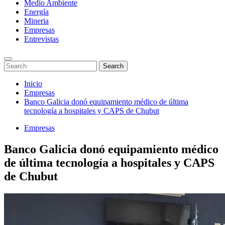
Medio Ambiente
Energía
Mineria
Empresas
Entrevistas
Enter
Search
Search
Keyword
for:
Search
Saltar
Inicio
al
Empresas
contenido
Banco Galicia donó equipamiento médico de última
tecnología a hospitales y CAPS de Chubut
Empresas
Banco Galicia donó equipamiento médico
de última tecnología a hospitales y CAPS
de Chubut