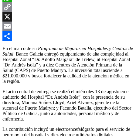
WhatsApp
Copy
Link
X
Email
Compartir
En el marco de su
Programa de Mejoras en Hospitales y Centros de
Salud
, Banco Galicia entregó equipamiento de alta complejidad al
Hospital Zonal “Dr. Adolfo Margara” de Trelew, al Hospital Zonal
“Dr. Andrés Isola” y a diez Centros de Atención Primaria de la
Salud (CAPS) de Puerto Madryn. La inversión total asciende a
$21.000.000 y busca fortalecer la calidad de la atención médica en
la región.
El acto central de entrega se realizó el miércoles 13 de agosto en el
auditorio del Hospital “Dr. Andrés Isola”, con la presencia de su
directora, Mariana Suárez Lloyd; Ariel Álvarez, gerente de la
sucursal de Puerto Madryn; y Facundo Batalla, ejecutivo del Sector
Público de Galicia, junto a autoridades, personal médico y de
enfermería.
La contribución incluyó un electroencefalógrafo para el servicio de
neurología del hospital y diez electrocardiógrafos digitales