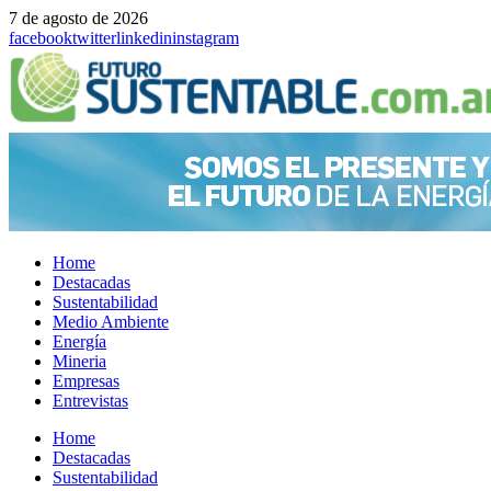
7 de agosto de 2026
facebook
twitter
linkedin
instagram
Home
Destacadas
Sustentabilidad
Medio Ambiente
Energía
Mineria
Empresas
Entrevistas
Menu
Home
Destacadas
Sustentabilidad