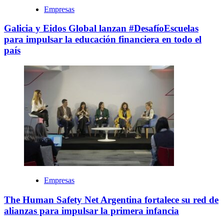
Empresas
Galicia y Eidos Global lanzan #DesafíoEscuelas
para impulsar la educación financiera en todo el
país
Empresas
The Human Safety Net Argentina fortalece su red de
alianzas para impulsar la primera infancia