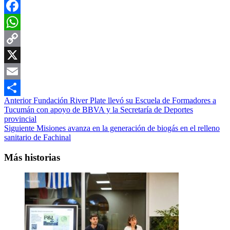
Facebook
WhatsApp
Copy
Link
X
Email
Navegación
Anterior
Fundación River Plate llevó su Escuela de Formadores a
Compartir
Tucumán con apoyo de BBVA y la Secretaría de Deportes
de
provincial
entradas
Siguiente
Misiones avanza en la generación de biogás en el relleno
sanitario de Fachinal
Más historias