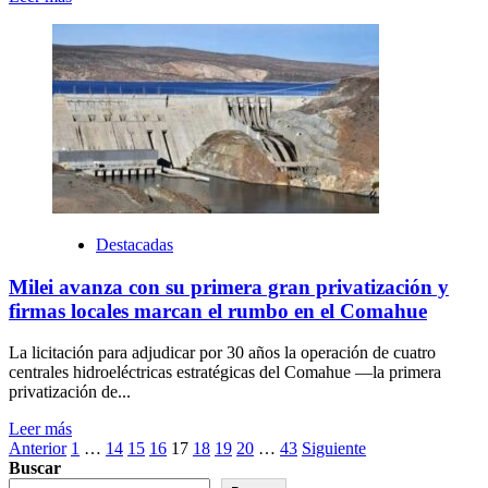
Destacadas
Milei avanza con su primera gran privatización y
firmas locales marcan el rumbo en el Comahue
La licitación para adjudicar por 30 años la operación de cuatro
centrales hidroeléctricas estratégicas del Comahue —la primera
privatización de...
Leer más
Paginación
Anterior
1
…
14
15
16
17
18
19
20
…
43
Siguiente
Buscar
de