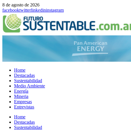
8 de agosto de 2026
facebook
twitter
linkedin
instagram
Home
Destacadas
Sustentabilidad
Medio Ambiente
Energía
Mineria
Empresas
Entrevistas
Menu
Home
Destacadas
Sustentabilidad