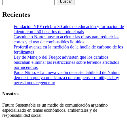
Buscar
entradas
Recientes
Fundación YPF celebró 30 años de educación y formación de
talento con 250 becarios de todo el país
Gasoducto Norte: buscan acelerar las obras para reducir los
cortes y el uso de combustibles líquidos
Profertil avanza en la medición de la huella de carbono de los
fertilizantes
Ley de Manejo del Fuego: advierten que los cambios
buscaban eliminar las restricciones sobre terrenos afectados
por incendios
Paola Nimo: «La nueva visión de sustentabilidad de Natura
demuestra que ya no alcanza con compensar o mitigar: hoy
necesitamos regenerar»
Nosotros
Futuro Sustentable es un medio de comunicación argentino
especializado en temas económicos, ambientales y de
responsabilidad social.