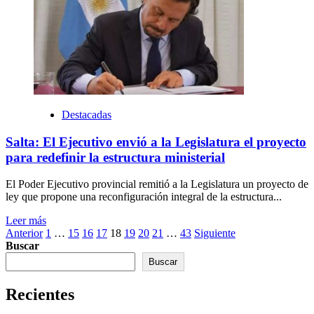
Destacadas
Salta: El Ejecutivo envió a la Legislatura el proyecto
para redefinir la estructura ministerial
El Poder Ejecutivo provincial remitió a la Legislatura un proyecto de
ley que propone una reconfiguración integral de la estructura...
Leer más
Paginación
Anterior
1
…
15
16
17
18
19
20
21
…
43
Siguiente
Buscar
de
Buscar
entradas
Recientes