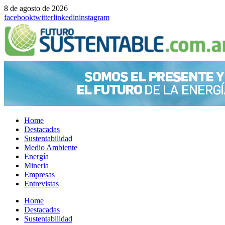
8 de agosto de 2026
facebook
twitter
linkedin
instagram
Home
Destacadas
Sustentabilidad
Medio Ambiente
Energía
Mineria
Empresas
Entrevistas
Menu
Home
Destacadas
Sustentabilidad