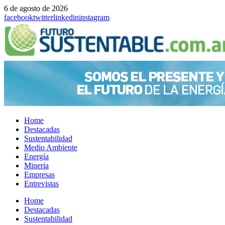
6 de agosto de 2026
facebook
twitter
linkedin
instagram
Home
Destacadas
Sustentabilidad
Medio Ambiente
Energía
Mineria
Empresas
Entrevistas
Menu
Home
Destacadas
Sustentabilidad