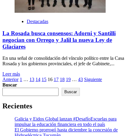
Destacadas
La Rosada busca consensos: Adorni y Santilli
negocian con Orrego y Jalil la nueva Ley de
Glaciares
En una señal de consolidación del vínculo político entre la Casa
Rosada y los gobiernos provinciales, el jefe de Gabinete,...
Leer más
Paginación
Anterior
1
…
13
14
15
16
17
18
19
…
43
Siguiente
Buscar
de
Buscar
entradas
Recientes
Galicia y Eidos Global lanzan #DesafíoEscuelas para
impulsar la educación financiera en todo el país
El Gobierno prorrogó hasta diciembre la concesión de
Hidroeléctrica Tucumán