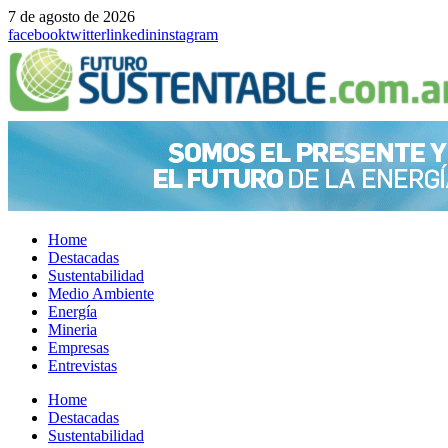
7 de agosto de 2026
facebook
twitter
linkedin
instagram
Home
Destacadas
Sustentabilidad
Medio Ambiente
Energía
Mineria
Empresas
Entrevistas
Menu
Home
Destacadas
Sustentabilidad