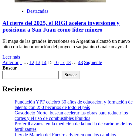
Destacadas
Al cierre del 2025, el RIGI acelera inversiones y
posiciona a San Juan como líder minero
El mapa de las grandes inversiones en Argentina alcanzó un nuevo
hito con la incorporación del proyecto sanjuanino Gualcamayo al...
Leer más
Paginación
Anterior
1
…
12
13
14
15
16
17
18
…
43
Siguiente
Buscar
de
Buscar
entradas
Recientes
Fundación YPF celebró 30 años de educación y formación de
talento con 250 becarios de todo el país
Gasoducto Norte: buscan acelerar las obras para reducir los
cortes y el uso de combustibles líquidos
Profertil avanza en la medición de la huella de carbono de los
fertilizantes
Ley de Manejo del Fuego: advierten que los cambios