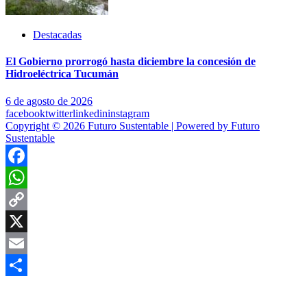
Destacadas
El Gobierno prorrogó hasta diciembre la concesión de
Hidroeléctrica Tucumán
6 de agosto de 2026
facebook
twitter
linkedin
instagram
Copyright © 2026 Futuro Sustentable | Powered by Futuro
Sustentable
Facebook
WhatsApp
Copy
Link
X
Email
Compartir