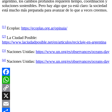
argentino, los cambios profundos requieren tiempo, coordinación y
soluciones sostenibles. Pero hay algo que ya está claro: la sociedad
está mucho más preparada para avanzar de lo que a veces creemos.
[1]
Ecoplas:
https://ecoplas.org.ar/opinaia/
[2]
La Ciudad Posible:
https://www.laciudadposible.net/en/articulos/reciclaje-en-argentina
[3]
Naciones Unidas:
https://www.un.org/es/observances/oceans-day
[4]
Naciones Unidas:
https://www.un.org/es/observances/oceans-day
Facebook
WhatsApp
Copy
Link
X
Email