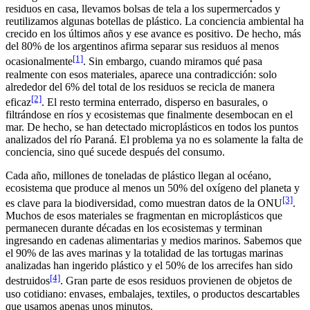
residuos en casa, llevamos bolsas de tela a los supermercados y
reutilizamos algunas botellas de plástico. La conciencia ambiental ha
crecido en los últimos años y ese avance es positivo. De hecho, más
del 80% de los argentinos afirma separar sus residuos al menos
[1]
ocasionalmente
. Sin embargo, cuando miramos qué pasa
realmente con esos materiales, aparece una contradicción: solo
alrededor del 6% del total de los residuos se recicla de manera
[2]
eficaz
. El resto termina enterrado, disperso en basurales, o
filtrándose en ríos y ecosistemas que finalmente desembocan en el
mar. De hecho, se han detectado microplásticos en todos los puntos
analizados del río Paraná. El problema ya no es solamente la falta de
conciencia, sino qué sucede después del consumo.
Cada año, millones de toneladas de plástico llegan al océano,
ecosistema que produce al menos un 50% del oxígeno del planeta y
[3]
es clave para la biodiversidad, como muestran datos de la ONU
.
Muchos de esos materiales se fragmentan en microplásticos que
permanecen durante décadas en los ecosistemas y terminan
ingresando en cadenas alimentarias y medios marinos. Sabemos que
el 90% de las aves marinas y la totalidad de las tortugas marinas
analizadas han ingerido plástico y el 50% de los arrecifes han sido
[4]
destruidos
. Gran parte de esos residuos provienen de objetos de
uso cotidiano: envases, embalajes, textiles, o productos descartables
que usamos apenas unos minutos.