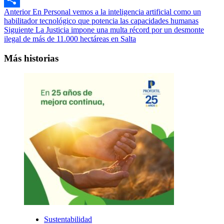
Navegación
Anterior
En Personal vemos a la inteligencia artificial como un
Compartir
habilitador tecnológico que potencia las capacidades humanas
de
Siguiente
La Justicia impone una multa récord por un desmonte
entradas
ilegal de más de 11.000 hectáreas en Salta
Más historias
Sustentabilidad