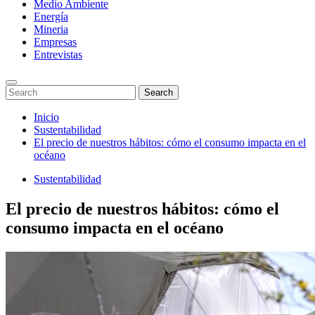
Medio Ambiente
Energía
Mineria
Empresas
Entrevistas
Enter
Search
Search
Keyword
for:
Search
Saltar
Inicio
al
Sustentabilidad
contenido
El precio de nuestros hábitos: cómo el consumo impacta en el
océano
Sustentabilidad
El precio de nuestros hábitos: cómo el
consumo impacta en el océano