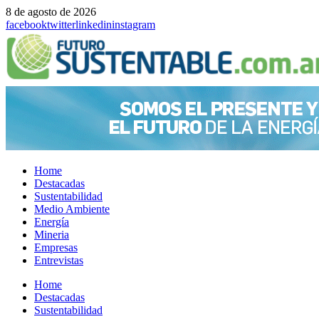
8 de agosto de 2026
facebook
twitter
linkedin
instagram
Home
Destacadas
Sustentabilidad
Medio Ambiente
Energía
Mineria
Empresas
Entrevistas
Menu
Home
Destacadas
Sustentabilidad