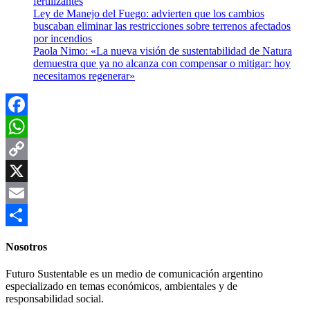
fertilizantes
Ley de Manejo del Fuego: advierten que los cambios
buscaban eliminar las restricciones sobre terrenos afectados
por incendios
Paola Nimo: «La nueva visión de sustentabilidad de Natura
demuestra que ya no alcanza con compensar o mitigar: hoy
necesitamos regenerar»
Facebook
WhatsApp
Copy
Link
X
Email
Compartir
Nosotros
Futuro Sustentable es un medio de comunicación argentino
especializado en temas económicos, ambientales y de
responsabilidad social.