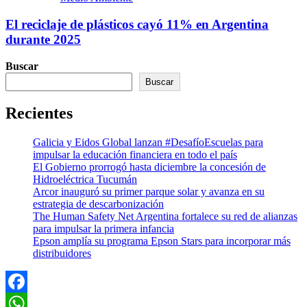
El reciclaje de plásticos cayó 11% en Argentina
durante 2025
Buscar
Buscar
Recientes
Galicia y Eidos Global lanzan #DesafíoEscuelas para
impulsar la educación financiera en todo el país
El Gobierno prorrogó hasta diciembre la concesión de
Hidroeléctrica Tucumán
Arcor inauguró su primer parque solar y avanza en su
estrategia de descarbonización
The Human Safety Net Argentina fortalece su red de alianzas
para impulsar la primera infancia
Epson amplía su programa Epson Stars para incorporar más
distribuidores
Facebook