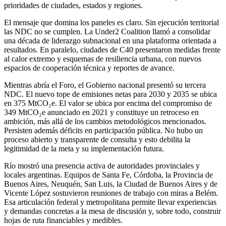
prioridades de ciudades, estados y regiones.
El mensaje que domina los paneles es claro. Sin ejecución territorial
las NDC no se cumplen. La Under2 Coalition llamó a consolidar
una década de liderazgo subnacional en una plataforma orientada a
resultados. En paralelo, ciudades de C40 presentaron medidas frente
al calor extremo y esquemas de resiliencia urbana, con nuevos
espacios de cooperación técnica y reportes de avance.
Mientras abría el Foro, el Gobierno nacional presentó su tercera
NDC. El nuevo tope de emisiones netas para 2030 y 2035 se ubica
en 375 MtCO₂e. El valor se ubica por encima del compromiso de
349 MtCO₂e anunciado en 2021 y constituye un retroceso en
ambición, más allá de los cambios metodológicos mencionados.
Persisten además déficits en participación pública. No hubo un
proceso abierto y transparente de consulta y esto debilita la
legitimidad de la meta y su implementación futura.
Río mostró una presencia activa de autoridades provinciales y
locales argentinas. Equipos de Santa Fe, Córdoba, la Provincia de
Buenos Aires, Neuquén, San Luis, la Ciudad de Buenos Aires y de
Vicente López sostuvieron reuniones de trabajo con miras a Belém.
Esa articulación federal y metropolitana permite llevar experiencias
y demandas concretas a la mesa de discusión y, sobre todo, construir
hojas de ruta financiables y medibles.