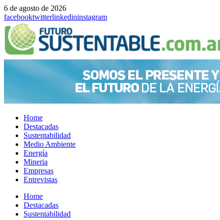
6 de agosto de 2026
facebook
twitter
linkedin
instagram
Home
Destacadas
Sustentabilidad
Medio Ambiente
Energía
Mineria
Empresas
Entrevistas
Menu
Home
Destacadas
Sustentabilidad