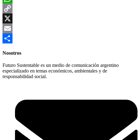
WhatsApp
Copy
Link
X
Email
Compartir
Nosotros
Futuro Sustentable es un medio de comunicación argentino
especializado en temas económicos, ambientales y de
responsabilidad social.