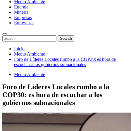
Medio Ambiente
Energía
Mineria
Empresas
Entrevistas
Enter
Search
Search
Keyword
for:
Search
Saltar
Inicio
al
Medio Ambiente
contenido
Foro de Líderes Locales rumbo a la COP30: es hora de
escuchar a los gobiernos subnacionales
Medio Ambiente
Foro de Líderes Locales rumbo a la
COP30: es hora de escuchar a los
gobiernos subnacionales