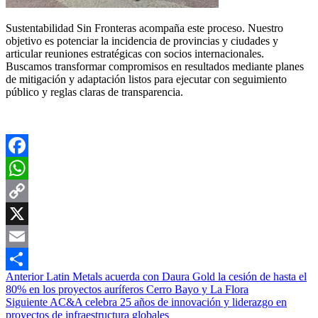
Sustentabilidad Sin Fronteras acompaña este proceso. Nuestro
objetivo es potenciar la incidencia de provincias y ciudades y
articular reuniones estratégicas con socios internacionales.
Buscamos transformar compromisos en resultados mediante planes
de mitigación y adaptación listos para ejecutar con seguimiento
público y reglas claras de transparencia.
Facebook
WhatsApp
Copy
Link
X
Email
Navegación
Anterior
Latin Metals acuerda con Daura Gold la cesión de hasta el
Compartir
80% en los proyectos auríferos Cerro Bayo y La Flora
de
Siguiente
AC&A celebra 25 años de innovación y liderazgo en
entradas
proyectos de infraestructura globales