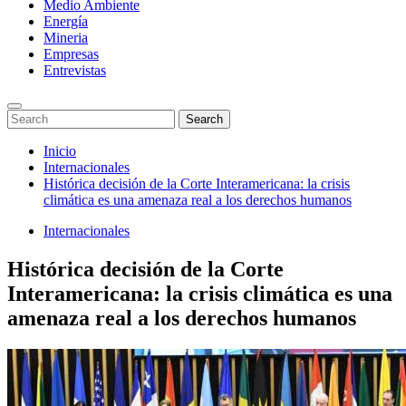
Medio Ambiente
Energía
Mineria
Empresas
Entrevistas
Enter
Search
Search
Keyword
for:
Search
Saltar
Inicio
al
Internacionales
contenido
Histórica decisión de la Corte Interamericana: la crisis
climática es una amenaza real a los derechos humanos
Internacionales
Histórica decisión de la Corte
Interamericana: la crisis climática es una
amenaza real a los derechos humanos