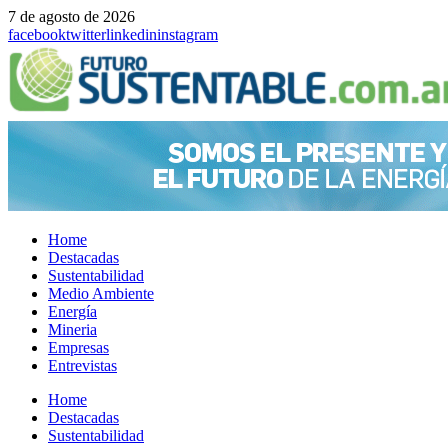
7 de agosto de 2026
facebook
twitter
linkedin
instagram
Home
Destacadas
Sustentabilidad
Medio Ambiente
Energía
Mineria
Empresas
Entrevistas
Menu
Home
Destacadas
Sustentabilidad