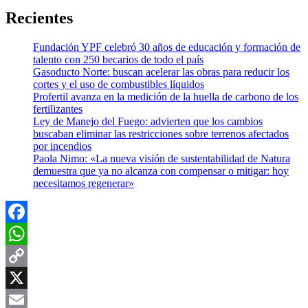
Recientes
Fundación YPF celebró 30 años de educación y formación de
talento con 250 becarios de todo el país
Gasoducto Norte: buscan acelerar las obras para reducir los
cortes y el uso de combustibles líquidos
Profertil avanza en la medición de la huella de carbono de los
fertilizantes
Ley de Manejo del Fuego: advierten que los cambios
buscaban eliminar las restricciones sobre terrenos afectados
por incendios
Paola Nimo: «La nueva visión de sustentabilidad de Natura
demuestra que ya no alcanza con compensar o mitigar: hoy
necesitamos regenerar»
Facebook
WhatsApp
Copy
Link
X