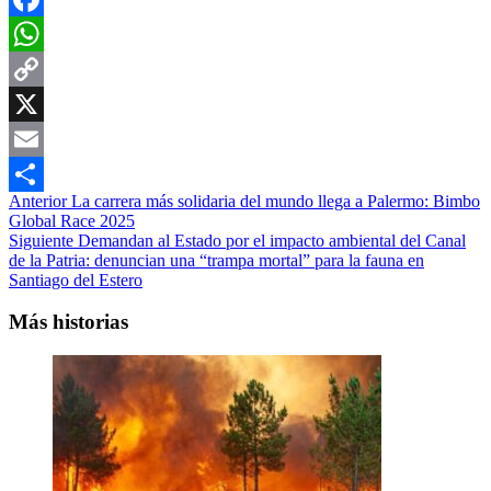
Facebook
WhatsApp
Copy
Link
X
Email
Navegación
Anterior
La carrera más solidaria del mundo llega a Palermo: Bimbo
Compartir
Global Race 2025
de
Siguiente
Demandan al Estado por el impacto ambiental del Canal
entradas
de la Patria: denuncian una “trampa mortal” para la fauna en
Santiago del Estero
Más historias