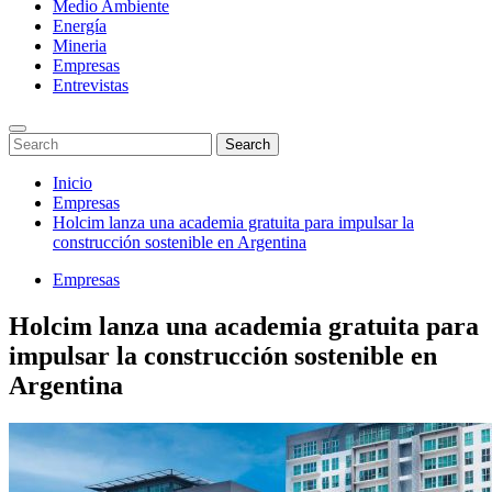
Medio Ambiente
Energía
Mineria
Empresas
Entrevistas
Enter
Search
Search
Keyword
for:
Search
Saltar
Inicio
al
Empresas
contenido
Holcim lanza una academia gratuita para impulsar la
construcción sostenible en Argentina
Empresas
Holcim lanza una academia gratuita para
impulsar la construcción sostenible en
Argentina