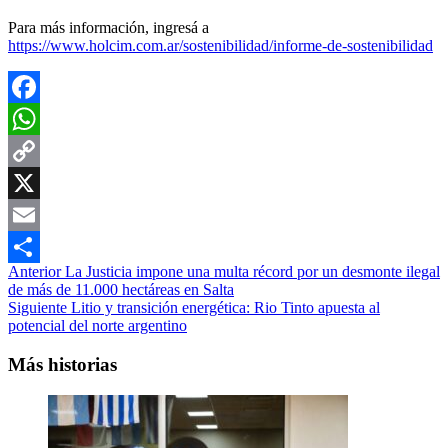
Para más información, ingresá a
https://www.holcim.com.ar/sostenibilidad/informe-de-sostenibilidad
Facebook
WhatsApp
Copy
Link
X
Email
Navegación
Anterior
La Justicia impone una multa récord por un desmonte ilegal
Compartir
de más de 11.000 hectáreas en Salta
de
Siguiente
Litio y transición energética: Rio Tinto apuesta al
entradas
potencial del norte argentino
Más historias