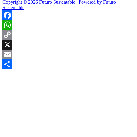
Copyright © 2026 Futuro Sustentable | Powered by Futuro
Sustentable
Facebook
WhatsApp
Copy
Link
X
Email
Compartir