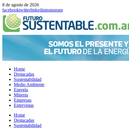
8 de agosto de 2026
facebook
twitter
linkedin
instagram
Home
Destacadas
Sustentabilidad
Medio Ambiente
Energía
Mineria
Empresas
Entrevistas
Menu
Home
Destacadas
Sustentabilidad