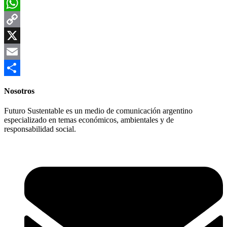
Facebook
WhatsApp
Copy
Link
X
Email
Compartir
Nosotros
Futuro Sustentable es un medio de comunicación argentino
especializado en temas económicos, ambientales y de
responsabilidad social.