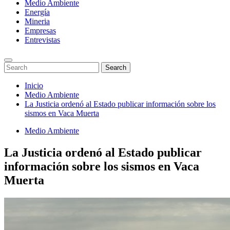
Medio Ambiente
Energía
Mineria
Empresas
Entrevistas
Enter
Search
Search
Keyword
for:
Search
Saltar
Inicio
al
Medio Ambiente
contenido
La Justicia ordenó al Estado publicar información sobre los
sismos en Vaca Muerta
Medio Ambiente
La Justicia ordenó al Estado publicar
información sobre los sismos en Vaca
Muerta