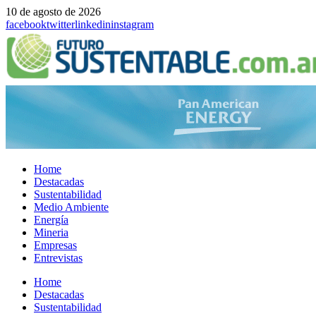
10 de agosto de 2026
facebook
twitter
linkedin
instagram
Home
Destacadas
Sustentabilidad
Medio Ambiente
Energía
Mineria
Empresas
Entrevistas
Menu
Home
Destacadas
Sustentabilidad