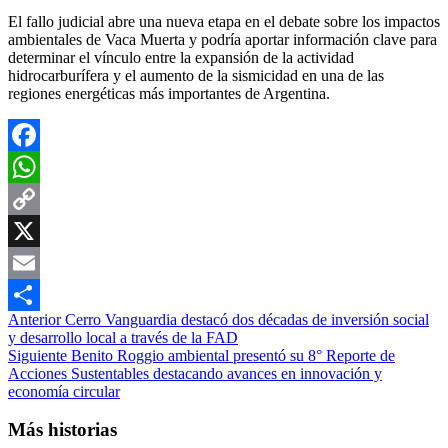
El fallo judicial abre una nueva etapa en el debate sobre los impactos
ambientales de Vaca Muerta y podría aportar información clave para
determinar el vínculo entre la expansión de la actividad
hidrocarburífera y el aumento de la sismicidad en una de las
regiones energéticas más importantes de Argentina.
Facebook
WhatsApp
Copy
Link
X
Email
Navegación
Anterior
Cerro Vanguardia destacó dos décadas de inversión social
Compartir
y desarrollo local a través de la FAD
de
Siguiente
Benito Roggio ambiental presentó su 8° Reporte de
entradas
Acciones Sustentables destacando avances en innovación y
economía circular
Más historias