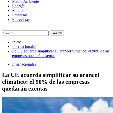
Medio Ambiente
Energía
Mineria
Empresas
Entrevistas
Enter
Search
Search
Keyword
for:
Search
Saltar
Inicio
al
Internacionales
contenido
La UE acuerda simplificar su arancel climático: el 90% de las
empresas quedarán exentas
Internacionales
La UE acuerda simplificar su arancel
climático: el 90% de las empresas
quedarán exentas