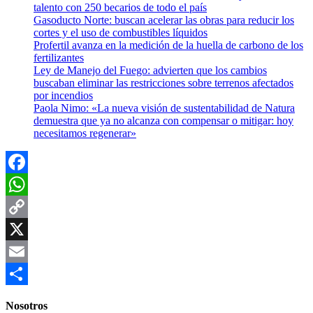
talento con 250 becarios de todo el país
Gasoducto Norte: buscan acelerar las obras para reducir los
cortes y el uso de combustibles líquidos
Profertil avanza en la medición de la huella de carbono de los
fertilizantes
Ley de Manejo del Fuego: advierten que los cambios
buscaban eliminar las restricciones sobre terrenos afectados
por incendios
Paola Nimo: «La nueva visión de sustentabilidad de Natura
demuestra que ya no alcanza con compensar o mitigar: hoy
necesitamos regenerar»
Facebook
WhatsApp
Copy
Link
X
Email
Compartir
Nosotros