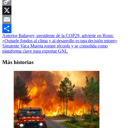
WhatsApp
Copy
Link
X
Email
Navegación
Anterior
Babayev, presidente de la COP29, advierte en Bonn:
Compartir
«Quitarle fondos al clima y al desarrollo es una decisión miope»
de
Siguiente
Vaca Muerta rompe récords y se consolida como
entradas
plataforma clave para exportar GNL
Más historias