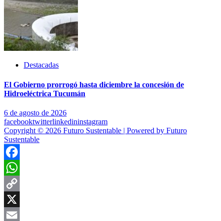
Destacadas
El Gobierno prorrogó hasta diciembre la concesión de
Hidroeléctrica Tucumán
6 de agosto de 2026
facebook
twitter
linkedin
instagram
Copyright © 2026 Futuro Sustentable | Powered by Futuro
Sustentable
Facebook
WhatsApp
Copy
Link
X