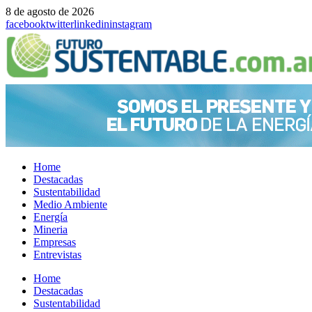
8 de agosto de 2026
facebook
twitter
linkedin
instagram
Home
Destacadas
Sustentabilidad
Medio Ambiente
Energía
Mineria
Empresas
Entrevistas
Menu
Home
Destacadas
Sustentabilidad