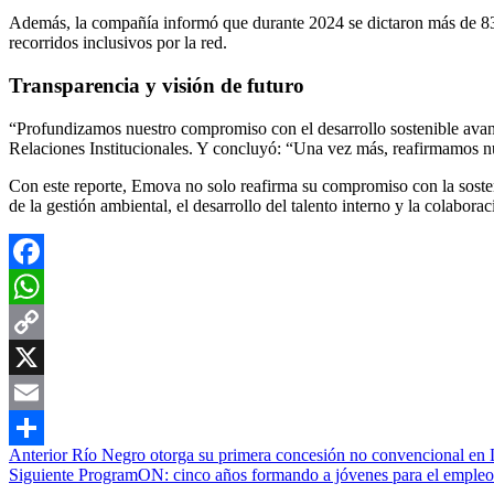
Además, la compañía informó que durante 2024 se dictaron más de 83.
recorridos inclusivos por la red.
Transparencia y visión de futuro
“Profundizamos nuestro compromiso con el desarrollo sostenible avanz
Relaciones Institucionales. Y concluyó: “Una vez más, reafirmamos nu
Con este reporte, Emova no solo reafirma su compromiso con la sosten
de la gestión ambiental, el desarrollo del talento interno y la colabo
Facebook
WhatsApp
Copy
Link
X
Email
Navegación
Anterior
Río Negro otorga su primera concesión no convencional e
Compartir
Siguiente
ProgramON: cinco años formando a jóvenes para el empleo y la
de