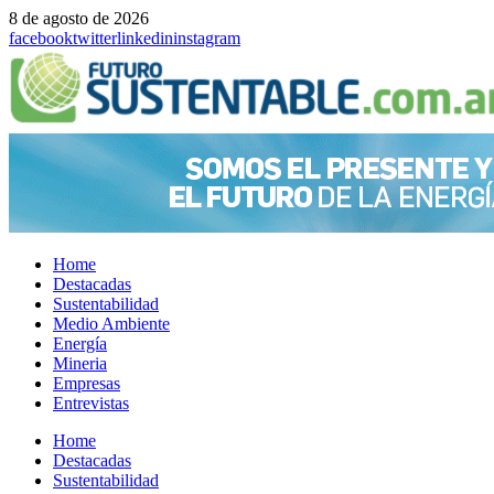
8 de agosto de 2026
facebook
twitter
linkedin
instagram
Home
Destacadas
Sustentabilidad
Medio Ambiente
Energía
Mineria
Empresas
Entrevistas
Menu
Home
Destacadas
Sustentabilidad