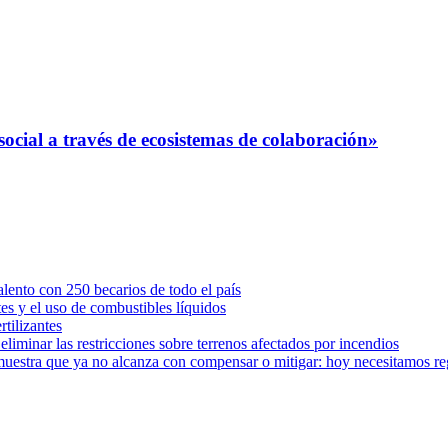
ial a través de ecosistemas de colaboración»
ento con 250 becarios de todo el país
tes y el uso de combustibles líquidos
rtilizantes
iminar las restricciones sobre terrenos afectados por incendios
muestra que ya no alcanza con compensar o mitigar: hoy necesitamos r