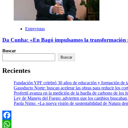
Entrevistas
Da Cunha: «En Bagó impulsamos la transformación soc
Buscar
Buscar
Recientes
Fundación YPF celebró 30 años de educación y formación de tal
Gasoducto Norte: buscan acelerar las obras para reducir los cor
Profertil avanza en la medición de la huella de carbono de los fe
Ley de Manejo del Fuego: advierten que los cambios buscaban el
Paola Nimo: «La nueva visión de sustentabilidad de Natura de
Facebook