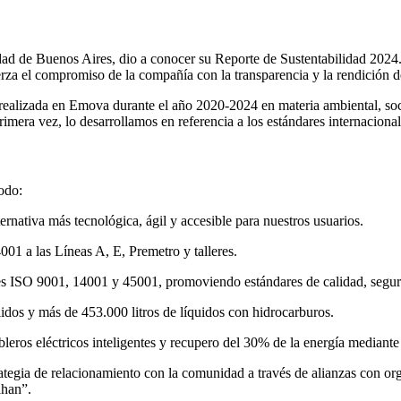
dad de Buenos Aires, dio a conocer su Reporte de Sustentabilidad 2024
erza el compromiso de la compañía con la transparencia y la rendición d
ón realizada en Emova durante el año 2020-2024 en materia ambiental, 
imera vez, lo desarrollamos en referencia a los estándares internacion
odo:
rnativa más tecnológica, ágil y accesible para nuestros usuarios.
01 a las Líneas A, E, Premetro y talleres.
ones ISO 9001, 14001 y 45001, promoviendo estándares de calidad, seguri
lidos y más de 453.000 litros de líquidos con hidrocarburos.
eros eléctricos inteligentes y recupero del 30% de la energía mediante
ategia de relacionamiento con la comunidad a través de alianzas con 
ahan”.