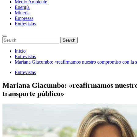
Medio Ambiente
Energía
Mineria
Empresas
Entrevistas
Enter
Search
Search
Keyword
for:
Search
Saltar
Inicio
al
Entrevistas
contenido
Mariana Giacumbo: «reafirmamos nuestro compromiso con la sos
Entrevistas
Mariana Giacumbo: «reafirmamos nuestro c
transporte público»