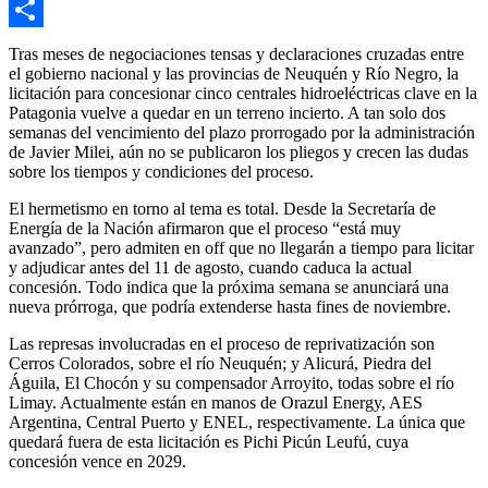
Email
Compartir
Tras meses de negociaciones tensas y declaraciones cruzadas entre
el gobierno nacional y las provincias de Neuquén y Río Negro, la
licitación para concesionar cinco centrales hidroeléctricas clave en la
Patagonia vuelve a quedar en un terreno incierto. A tan solo dos
semanas del vencimiento del plazo prorrogado por la administración
de Javier Milei, aún no se publicaron los pliegos y crecen las dudas
sobre los tiempos y condiciones del proceso.
El hermetismo en torno al tema es total. Desde la Secretaría de
Energía de la Nación afirmaron que el proceso “está muy
avanzado”, pero admiten en off que no llegarán a tiempo para licitar
y adjudicar antes del 11 de agosto, cuando caduca la actual
concesión. Todo indica que la próxima semana se anunciará una
nueva prórroga, que podría extenderse hasta fines de noviembre.
Las represas involucradas en el proceso de reprivatización son
Cerros Colorados, sobre el río Neuquén; y Alicurá, Piedra del
Águila, El Chocón y su compensador Arroyito, todas sobre el río
Limay. Actualmente están en manos de Orazul Energy, AES
Argentina, Central Puerto y ENEL, respectivamente. La única que
quedará fuera de esta licitación es Pichi Picún Leufú, cuya
concesión vence en 2029.