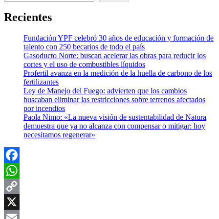
Recientes
Fundación YPF celebró 30 años de educación y formación de
talento con 250 becarios de todo el país
Gasoducto Norte: buscan acelerar las obras para reducir los
cortes y el uso de combustibles líquidos
Profertil avanza en la medición de la huella de carbono de los
fertilizantes
Ley de Manejo del Fuego: advierten que los cambios
buscaban eliminar las restricciones sobre terrenos afectados
por incendios
Paola Nimo: «La nueva visión de sustentabilidad de Natura
demuestra que ya no alcanza con compensar o mitigar: hoy
necesitamos regenerar»
Facebook
WhatsApp
Copy
Link
X