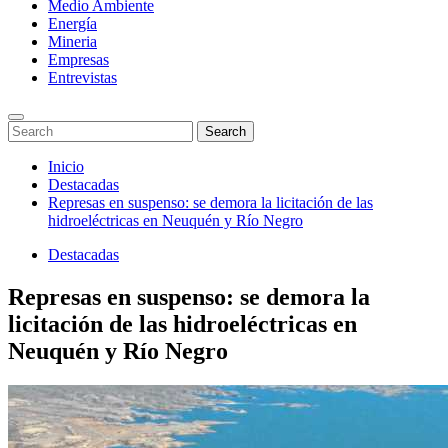
Medio Ambiente
Energía
Mineria
Empresas
Entrevistas
Enter
Search
Search
Keyword
for:
Search
Saltar
Inicio
al
Destacadas
contenido
Represas en suspenso: se demora la licitación de las
hidroeléctricas en Neuquén y Río Negro
Destacadas
Represas en suspenso: se demora la
licitación de las hidroeléctricas en
Neuquén y Río Negro