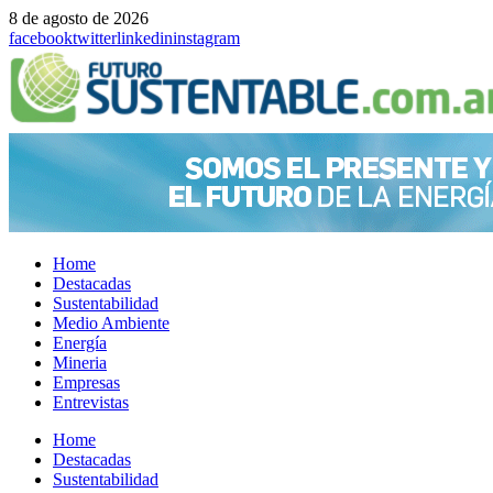
8 de agosto de 2026
facebook
twitter
linkedin
instagram
Home
Destacadas
Sustentabilidad
Medio Ambiente
Energía
Mineria
Empresas
Entrevistas
Menu
Home
Destacadas
Sustentabilidad