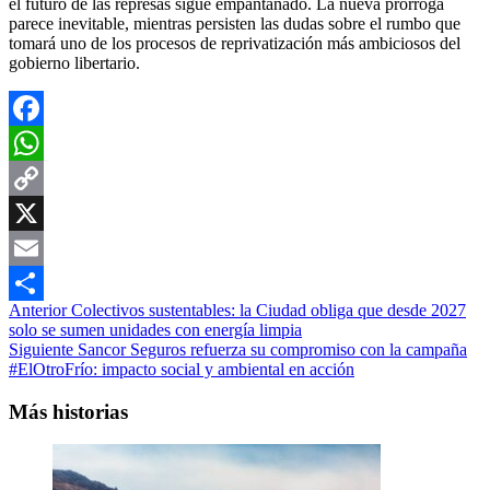
el futuro de las represas sigue empantanado. La nueva prórroga
parece inevitable, mientras persisten las dudas sobre el rumbo que
tomará uno de los procesos de reprivatización más ambiciosos del
gobierno libertario.
Facebook
WhatsApp
Copy
Link
X
Email
Navegación
Anterior
Colectivos sustentables: la Ciudad obliga que desde 2027
Compartir
solo se sumen unidades con energía limpia
de
Siguiente
Sancor Seguros refuerza su compromiso con la campaña
entradas
#ElOtroFrío: impacto social y ambiental en acción
Más historias