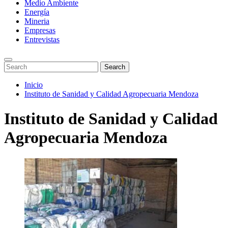
Medio Ambiente
Energía
Mineria
Empresas
Entrevistas
Enter
Search
Search
Keyword
for:
Search
Saltar
Inicio
al
Instituto de Sanidad y Calidad Agropecuaria Mendoza
contenido
Instituto de Sanidad y Calidad
Agropecuaria Mendoza