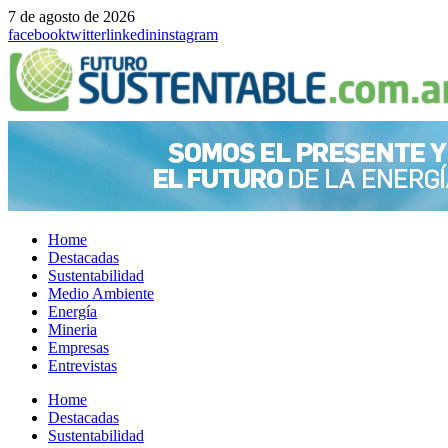
7 de agosto de 2026
facebook
twitter
linkedin
instagram
Home
Destacadas
Sustentabilidad
Medio Ambiente
Energía
Mineria
Empresas
Entrevistas
Menu
Home
Destacadas
Sustentabilidad