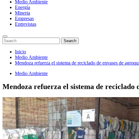
Medio Ambiente
Energía
Mineria
Empresas
Entrevistas
Enter
Search
Search
Keyword
for:
Search
Saltar
Inicio
al
Medio Ambiente
contenido
Mendoza refuerza el sistema de reciclado de envases de agroqu
Medio Ambiente
Mendoza refuerza el sistema de reciclado 