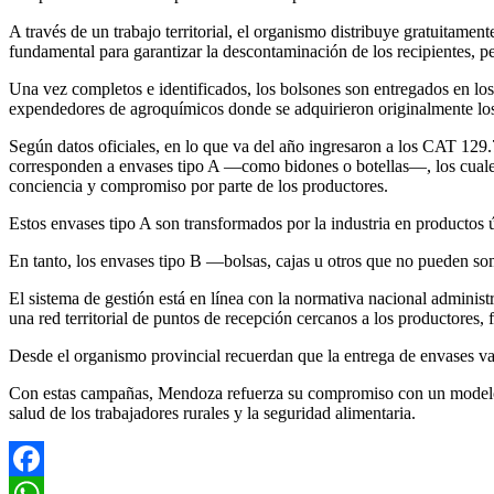
A través de un trabajo territorial, el organismo distribuye gratuitamen
fundamental para garantizar la descontaminación de los recipientes, p
Una vez completos e identificados, los bolsones son entregados en l
expendedores de agroquímicos donde se adquirieron originalmente lo
Según datos oficiales, en lo que va del año ingresaron a los CAT 129
corresponden a envases tipo A —como bidones o botellas—, los cuales
conciencia y compromiso por parte de los productores.
Estos envases tipo A son transformados por la industria en productos út
En tanto, los envases tipo B —bolsas, cajas u otros que no pueden som
El sistema de gestión está en línea con la normativa nacional admi
una red territorial de puntos de recepción cercanos a los productores, f
Desde el organismo provincial recuerdan que la entrega de envases vac
Con estas campañas, Mendoza refuerza su compromiso con un modelo ag
salud de los trabajadores rurales y la seguridad alimentaria.
Facebook