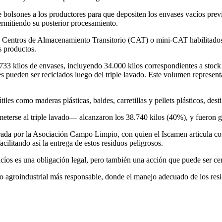
te bolsones a los productores para que depositen los envases vacíos prev
ermitiendo su posterior procesamiento.
os Centros de Almacenamiento Transitorio (CAT) o mini-CAT habilitados
s productos.
.733 kilos de envases, incluyendo 34.000 kilos correspondientes a stock
 pueden ser reciclados luego del triple lavado. Este volumen represen
iles como maderas plásticas, baldes, carretillas y pellets plásticos, des
eterse al triple lavado— alcanzaron los 38.740 kilos (40%), y fueron g
nistrada por la Asociación Campo Limpio, con quien el Iscamen articul
acilitando así la entrega de estos residuos peligrosos.
íos es una obligación legal, pero también una acción que puede ser cert
roindustrial más responsable, donde el manejo adecuado de los residu