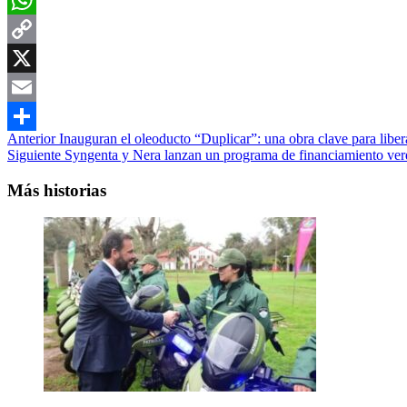
WhatsApp
Copy
Link
X
Email
Navegación
Anterior
Inauguran el oleoducto “Duplicar”: una obra clave para liber
Compartir
Siguiente
Syngenta y Nera lanzan un programa de financiamiento verde
de
entradas
Más historias