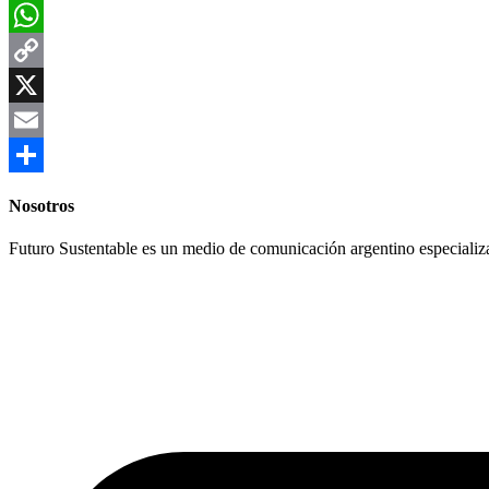
Facebook
WhatsApp
Copy
Link
X
Email
Compartir
Nosotros
Futuro Sustentable es un medio de comunicación argentino especializ