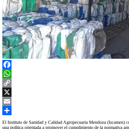
Facebook
WhatsApp
Copy
Link
X
Email
Compartir
El Instituto de Sanidad y Calidad Agropecuaria Mendoza (Iscamen) co
una política orientada a promover el cumplimiento de la normativa amb