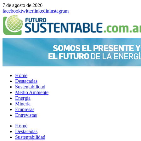
7 de agosto de 2026
facebook
twitter
linkedin
instagram
Home
Destacadas
Sustentabilidad
Medio Ambiente
Energía
Mineria
Empresas
Entrevistas
Menu
Home
Destacadas
Sustentabilidad