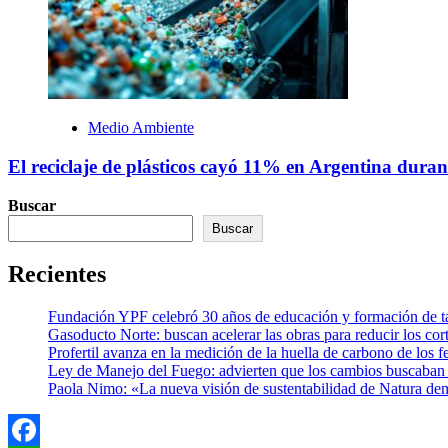
Medio Ambiente
El reciclaje de plásticos cayó 11% en Argentina dura
Buscar
Buscar
Recientes
Fundación YPF celebró 30 años de educación y formación de tal
Gasoducto Norte: buscan acelerar las obras para reducir los cor
Profertil avanza en la medición de la huella de carbono de los fe
Ley de Manejo del Fuego: advierten que los cambios buscaban el
Paola Nimo: «La nueva visión de sustentabilidad de Natura de