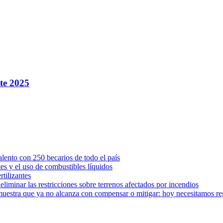
nte 2025
ento con 250 becarios de todo el país
tes y el uso de combustibles líquidos
rtilizantes
iminar las restricciones sobre terrenos afectados por incendios
muestra que ya no alcanza con compensar o mitigar: hoy necesitamos r