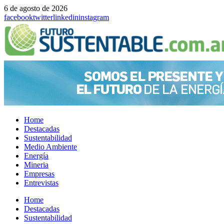
6 de agosto de 2026
facebook
twitter
linkedin
instagram
Home
Destacadas
Sustentabilidad
Medio Ambiente
Energía
Mineria
Empresas
Entrevistas
Menu
Home
Destacadas
Sustentabilidad