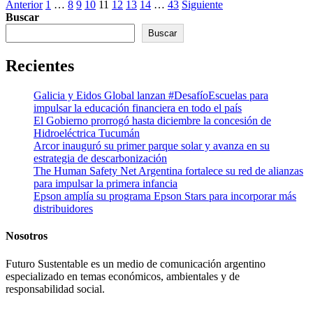
Paginación
Anterior
1
…
8
9
10
11
12
13
14
…
43
Siguiente
Buscar
de
Buscar
entradas
Recientes
Galicia y Eidos Global lanzan #DesafíoEscuelas para
impulsar la educación financiera en todo el país
El Gobierno prorrogó hasta diciembre la concesión de
Hidroeléctrica Tucumán
Arcor inauguró su primer parque solar y avanza en su
estrategia de descarbonización
The Human Safety Net Argentina fortalece su red de alianzas
para impulsar la primera infancia
Epson amplía su programa Epson Stars para incorporar más
distribuidores
Nosotros
Futuro Sustentable es un medio de comunicación argentino
especializado en temas económicos, ambientales y de
responsabilidad social.