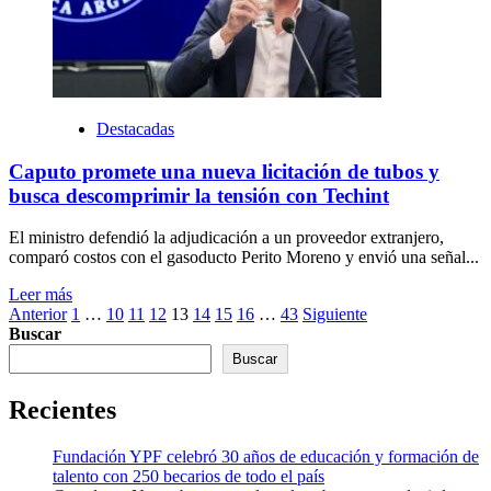
Destacadas
Caputo promete una nueva licitación de tubos y
busca descomprimir la tensión con Techint
El ministro defendió la adjudicación a un proveedor extranjero,
comparó costos con el gasoducto Perito Moreno y envió una señal...
Leer más
Paginación
Anterior
1
…
10
11
12
13
14
15
16
…
43
Siguiente
Buscar
de
Buscar
entradas
Recientes
Fundación YPF celebró 30 años de educación y formación de
talento con 250 becarios de todo el país