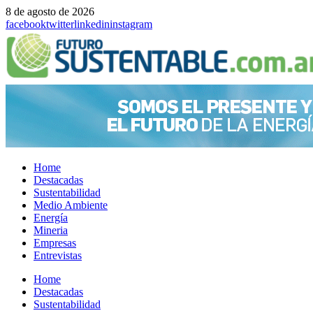
8 de agosto de 2026
facebook
twitter
linkedin
instagram
Home
Destacadas
Sustentabilidad
Medio Ambiente
Energía
Mineria
Empresas
Entrevistas
Menu
Home
Destacadas
Sustentabilidad