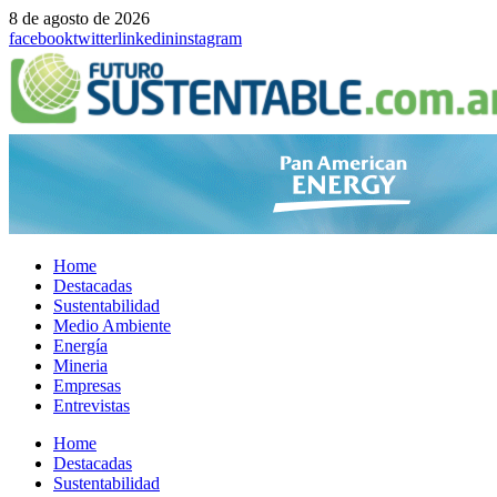
8 de agosto de 2026
facebook
twitter
linkedin
instagram
Home
Destacadas
Sustentabilidad
Medio Ambiente
Energía
Mineria
Empresas
Entrevistas
Menu
Home
Destacadas
Sustentabilidad