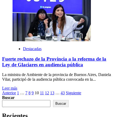
Destacadas
Fuerte rechazo de la Provincia a la reforma de la
Ley de Glaciares en audiencia pública
La ministra de Ambiente de la provincia de Buenos Aires, Daniela
Vilar, participó de la audiencia pública convocada en la...
Leer más
Paginación
Anterior
1
…
7
8
9
10
11
12
13
…
43
Siguiente
Buscar
de
Buscar
entradas
Recientes