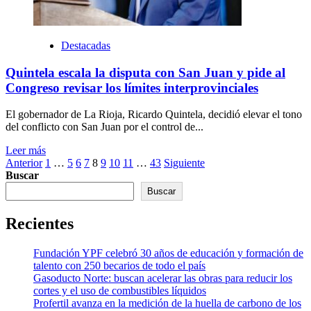
Destacadas
Quintela escala la disputa con San Juan y pide al
Congreso revisar los límites interprovinciales
El gobernador de La Rioja, Ricardo Quintela, decidió elevar el tono
del conflicto con San Juan por el control de...
Leer más
Paginación
Anterior
1
…
5
6
7
8
9
10
11
…
43
Siguiente
Buscar
de
Buscar
entradas
Recientes
Fundación YPF celebró 30 años de educación y formación de
talento con 250 becarios de todo el país
Gasoducto Norte: buscan acelerar las obras para reducir los
cortes y el uso de combustibles líquidos
Profertil avanza en la medición de la huella de carbono de los