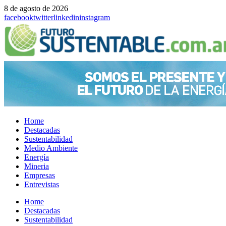
8 de agosto de 2026
facebook
twitter
linkedin
instagram
Home
Destacadas
Sustentabilidad
Medio Ambiente
Energía
Mineria
Empresas
Entrevistas
Menu
Home
Destacadas
Sustentabilidad