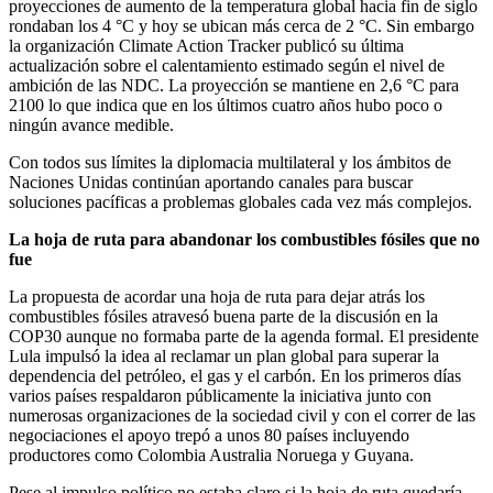
proyecciones de aumento de la temperatura global hacia fin de siglo
rondaban los 4 °C y hoy se ubican más cerca de 2 °C. Sin embargo
la organización Climate Action Tracker publicó su última
actualización sobre el calentamiento estimado según el nivel de
ambición de las NDC. La proyección se mantiene en 2,6 °C para
2100 lo que indica que en los últimos cuatro años hubo poco o
ningún avance medible.
Con todos sus límites la diplomacia multilateral y los ámbitos de
Naciones Unidas continúan aportando canales para buscar
soluciones pacíficas a problemas globales cada vez más complejos.
La hoja de ruta para abandonar los combustibles fósiles que no
fue
La propuesta de acordar una hoja de ruta para dejar atrás los
combustibles fósiles atravesó buena parte de la discusión en la
COP30 aunque no formaba parte de la agenda formal. El presidente
Lula impulsó la idea al reclamar un plan global para superar la
dependencia del petróleo, el gas y el carbón. En los primeros días
varios países respaldaron públicamente la iniciativa junto con
numerosas organizaciones de la sociedad civil y con el correr de las
negociaciones el apoyo trepó a unos 80 países incluyendo
productores como Colombia Australia Noruega y Guyana.
Pese al impulso político no estaba claro si la hoja de ruta quedaría