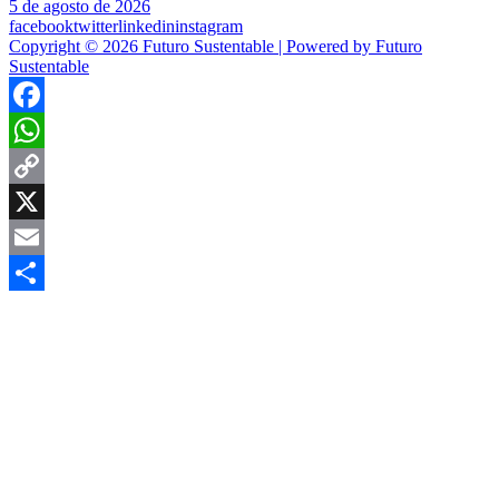
5 de agosto de 2026
facebook
twitter
linkedin
instagram
Copyright © 2026 Futuro Sustentable | Powered by Futuro
Sustentable
Facebook
WhatsApp
Copy
Link
X
Email
Compartir