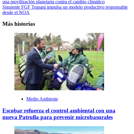
una movilización planetaria contra el cambio climático
de
Siguiente
FGF Trapani impulsa un modelo productivo responsable
entradas
desde el NOA
Más historias
Medio Ambiente
Escobar refuerza el control ambiental con una
nueva Patrulla para prevenir microbasurales