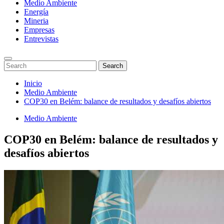
Medio Ambiente
Energía
Mineria
Empresas
Entrevistas
Enter
Search
Search
Keyword
for:
Search
Saltar
Inicio
al
Medio Ambiente
contenido
COP30 en Belém: balance de resultados y desafíos abiertos
Medio Ambiente
COP30 en Belém: balance de resultados y
desafíos abiertos