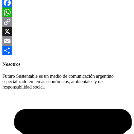
Facebook
WhatsApp
Copy
Link
X
Email
Compartir
Nosotros
Futuro Sustentable es un medio de comunicación argentino
especializado en temas económicos, ambientales y de
responsabilidad social.