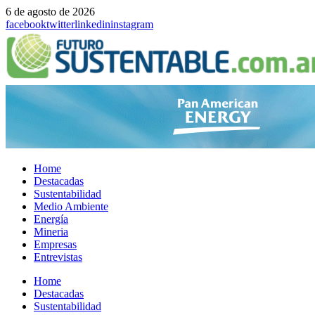
6 de agosto de 2026
facebook
twitter
linkedin
instagram
Home
Destacadas
Sustentabilidad
Medio Ambiente
Energía
Mineria
Empresas
Entrevistas
Menu
Home
Destacadas
Sustentabilidad