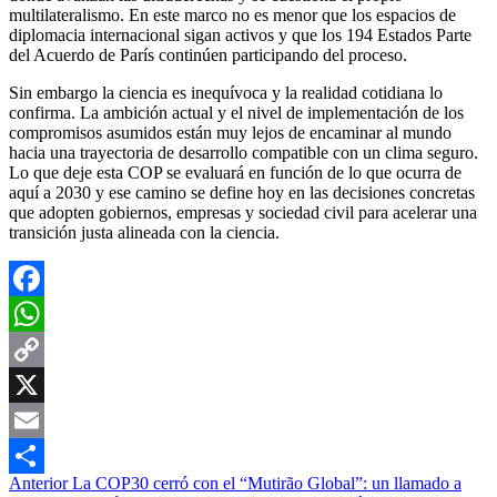
multilateralismo. En este marco no es menor que los espacios de
diplomacia internacional sigan activos y que los 194 Estados Parte
del Acuerdo de París continúen participando del proceso.
Sin embargo la ciencia es inequívoca y la realidad cotidiana lo
confirma. La ambición actual y el nivel de implementación de los
compromisos asumidos están muy lejos de encaminar al mundo
hacia una trayectoria de desarrollo compatible con un clima seguro.
Lo que deje esta COP se evaluará en función de lo que ocurra de
aquí a 2030 y ese camino se define hoy en las decisiones concretas
que adopten gobiernos, empresas y sociedad civil para acelerar una
transición justa alineada con la ciencia.
Facebook
WhatsApp
Copy
Link
X
Email
Navegación
Anterior
La COP30 cerró con el “Mutirão Global”: un llamado a
Compartir