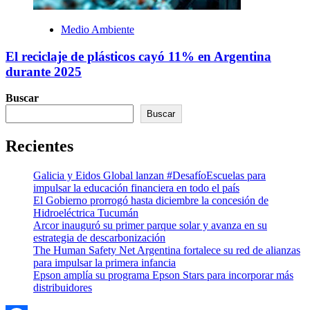
Medio Ambiente
El reciclaje de plásticos cayó 11% en Argentina
durante 2025
Buscar
Buscar
Recientes
Galicia y Eidos Global lanzan #DesafíoEscuelas para
impulsar la educación financiera en todo el país
El Gobierno prorrogó hasta diciembre la concesión de
Hidroeléctrica Tucumán
Arcor inauguró su primer parque solar y avanza en su
estrategia de descarbonización
The Human Safety Net Argentina fortalece su red de alianzas
para impulsar la primera infancia
Epson amplía su programa Epson Stars para incorporar más
distribuidores