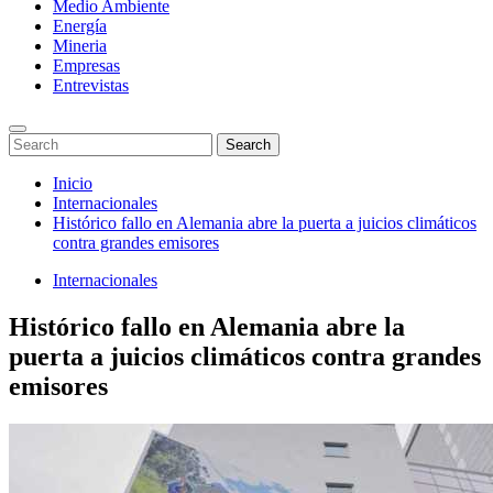
Medio Ambiente
Energía
Mineria
Empresas
Entrevistas
Enter
Search
Search
Keyword
for:
Search
Saltar
Inicio
al
Internacionales
contenido
Histórico fallo en Alemania abre la puerta a juicios climáticos
contra grandes emisores
Internacionales
Histórico fallo en Alemania abre la
puerta a juicios climáticos contra grandes
emisores