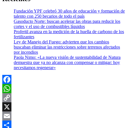
Fundación YPF celebró 30 años de educación y formación de
talento con 250 becarios de todo el país
Gasoducto Norte: buscan acelerar las obras para reducir los
cortes y el uso de combustibles líquidos
Profertil avanza en la medición de la huella de carbono de los
fertilizantes
Ley de Manejo del Fuego: advierten que los cambios
buscaban eliminar las restricciones sobre terrenos afectados
por incendios
Paola Nimo: «La nueva visión de sustentabilidad de Natura
demuestra que ya no alcanza con compensar o mitigar: hoy
necesitamos regenerar»
Facebook
WhatsApp
Copy
Link
X
Email