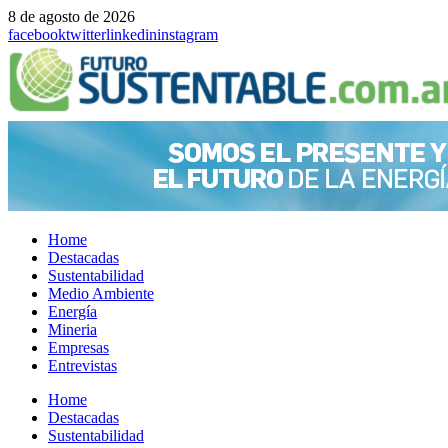
8 de agosto de 2026
facebook
twitter
linkedin
instagram
Home
Destacadas
Sustentabilidad
Medio Ambiente
Energía
Mineria
Empresas
Entrevistas
Menu
Home
Destacadas
Sustentabilidad