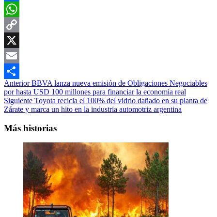
Facebook
WhatsApp
Copy
Link
X
Email
Navegación
Anterior
BBVA lanza nueva emisión de Obligaciones Negociables
Compartir
por hasta USD 100 millones para financiar la economía real
de
Siguiente
Toyota recicla el 100% del vidrio dañado en su planta de
entradas
Zárate y marca un hito en la industria automotriz argentina
Más historias