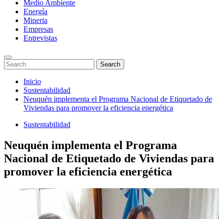
Medio Ambiente
Energía
Mineria
Empresas
Entrevistas
Enter
Search
Search
Keyword
for:
Search
Saltar
Inicio
al
Sustentabilidad
contenido
Neuquén implementa el Programa Nacional de Etiquetado de
Viviendas para promover la eficiencia energética
Sustentabilidad
Neuquén implementa el Programa
Nacional de Etiquetado de Viviendas para
promover la eficiencia energética