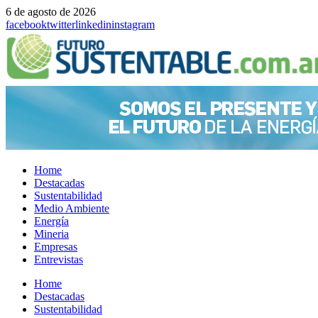
6 de agosto de 2026
facebook
twitter
linkedin
instagram
Home
Destacadas
Sustentabilidad
Medio Ambiente
Energía
Mineria
Empresas
Entrevistas
Menu
Home
Destacadas
Sustentabilidad