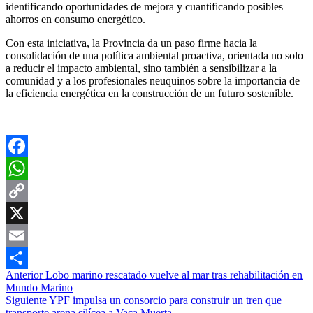
identificando oportunidades de mejora y cuantificando posibles
ahorros en consumo energético.
Con esta iniciativa, la Provincia da un paso firme hacia la
consolidación de una política ambiental proactiva, orientada no solo
a reducir el impacto ambiental, sino también a sensibilizar a la
comunidad y a los profesionales neuquinos sobre la importancia de
la eficiencia energética en la construcción de un futuro sostenible.
Facebook
WhatsApp
Copy
Link
X
Email
Navegación
Anterior
Lobo marino rescatado vuelve al mar tras rehabilitación en
Compartir
Mundo Marino
de
Siguiente
YPF impulsa un consorcio para construir un tren que
transporte arena silícea a Vaca Muerta