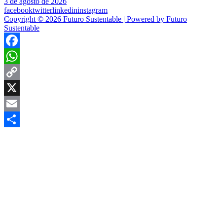
3 de agosto de 2026
facebook
twitter
linkedin
instagram
Copyright © 2026 Futuro Sustentable | Powered by Futuro
Sustentable
Facebook
WhatsApp
Copy
Link
X
Email
Compartir