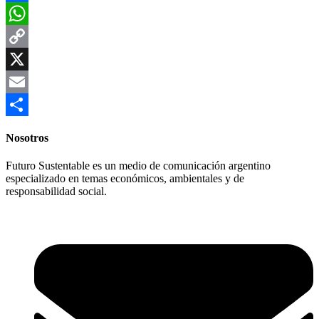
Facebook
WhatsApp
Copy
Link
X
Email
Compartir
Nosotros
Futuro Sustentable es un medio de comunicación argentino
especializado en temas económicos, ambientales y de
responsabilidad social.