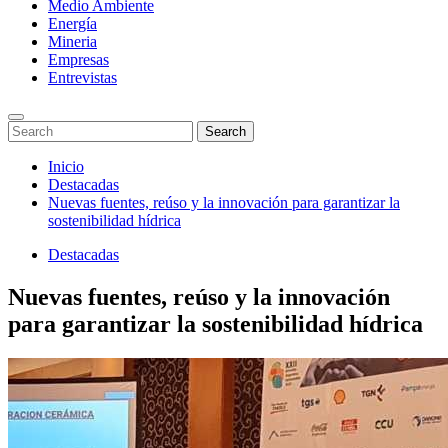
Medio Ambiente
Energía
Mineria
Empresas
Entrevistas
Enter
Search
Search
Keyword
for:
Search
Saltar
Inicio
al
Destacadas
contenido
Nuevas fuentes, reúso y la innovación para garantizar la
sostenibilidad hídrica
Destacadas
Nuevas fuentes, reúso y la innovación
para garantizar la sostenibilidad hídrica