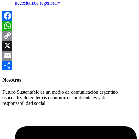
necesitamos regenerar»
Facebook
WhatsApp
Copy
Link
X
Email
Compartir
Nosotros
Futuro Sustentable es un medio de comunicación argentino
especializado en temas económicos, ambientales y de
responsabilidad social.