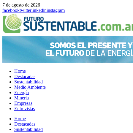
7 de agosto de 2026
facebook
twitter
linkedin
instagram
Home
Destacadas
Sustentabilidad
Medio Ambiente
Energía
Mineria
Empresas
Entrevistas
Menu
Home
Destacadas
Sustentabilidad