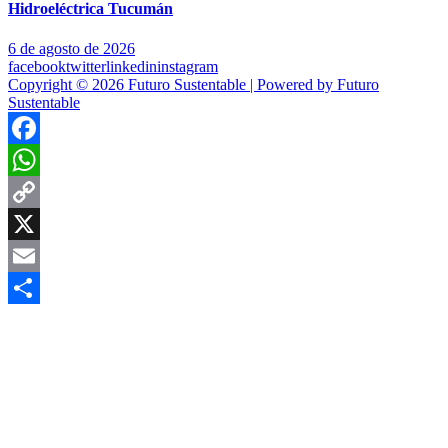
Hidroeléctrica Tucumán
6 de agosto de 2026
facebook
twitter
linkedin
instagram
Copyright © 2026 Futuro Sustentable | Powered by Futuro
Sustentable
Facebook
WhatsApp
Copy
Link
X
Email
Compartir