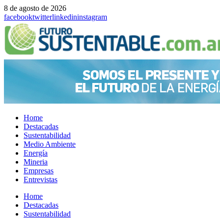
8 de agosto de 2026
facebook
twitter
linkedin
instagram
Home
Destacadas
Sustentabilidad
Medio Ambiente
Energía
Mineria
Empresas
Entrevistas
Menu
Home
Destacadas
Sustentabilidad