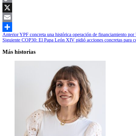
Copy
Link
X
Email
Navegación
Anterior
YPF concreta una histórica operación de financiamiento por
Compartir
Siguiente
COP30: El Papa León XIV pidió acciones concretas para co
de
entradas
Más historias