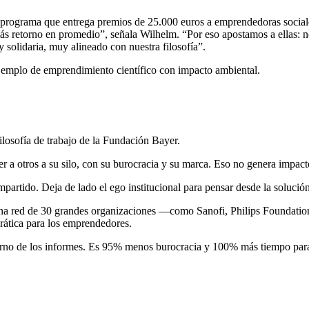
rograma que entrega premios de 25.000 euros a emprendedoras sociales 
 retorno en promedio”, señala Wilhelm. “Por eso apostamos a ellas: no 
y solidaria, muy alineado con nuestra filosofía”.
ejemplo de emprendimiento científico con impacto ambiental.
losofía de trabajo de la Fundación Bayer.
r a otros a su silo, con su burocracia y su marca. Eso no genera impacto
mpartido. Deja de lado el ego institucional para pensar desde la soluci
, una red de 30 grandes organizaciones —como Sanofi, Philips Founda
rática para los emprendedores.
fierno de los informes. Es 95% menos burocracia y 100% más tiempo par