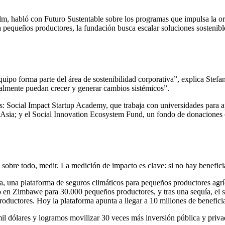
elm, habló con Futuro Sustentable sobre los programas que impulsa la 
 pequeños productores, la fundación busca escalar soluciones sostenib
quipo forma parte del área de sostenibilidad corporativa”, explica Ste
almente puedan crecer y generar cambios sistémicos”.
les: Social Impact Startup Academy, que trabaja con universidades par
ia; y el Social Innovation Ecosystem Fund, un fondo de donaciones cat
 sobre todo, medir. La medición de impacto es clave: si no hay benefici
a, una plataforma de seguros climáticos para pequeños productores agrí
o en Zimbawe para 30.000 pequeños productores, y tras una sequía, el se
roductores. Hoy la plataforma apunta a llegar a 10 millones de beneficiar
 dólares y logramos movilizar 30 veces más inversión pública y priva