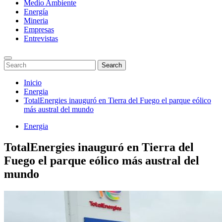
Medio Ambiente
Energía
Mineria
Empresas
Entrevistas
Enter
Search
Search
Keyword
for:
Search
Saltar
Inicio
al
Energia
contenido
TotalEnergies inauguró en Tierra del Fuego el parque eólico
más austral del mundo
Energia
TotalEnergies inauguró en Tierra del
Fuego el parque eólico más austral del
mundo