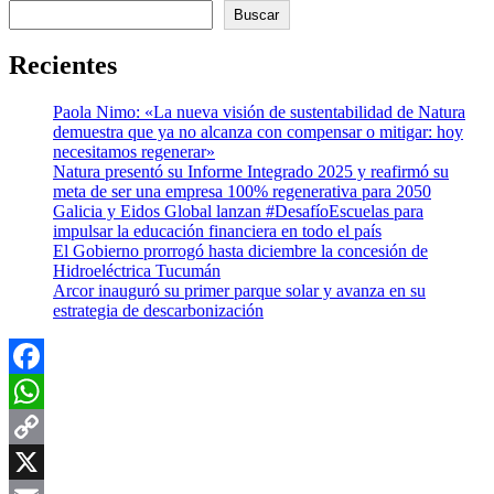
Buscar
Recientes
Paola Nimo: «La nueva visión de sustentabilidad de Natura
demuestra que ya no alcanza con compensar o mitigar: hoy
necesitamos regenerar»
Natura presentó su Informe Integrado 2025 y reafirmó su
meta de ser una empresa 100% regenerativa para 2050
Galicia y Eidos Global lanzan #DesafíoEscuelas para
impulsar la educación financiera en todo el país
El Gobierno prorrogó hasta diciembre la concesión de
Hidroeléctrica Tucumán
Arcor inauguró su primer parque solar y avanza en su
estrategia de descarbonización
Facebook
WhatsApp
Copy