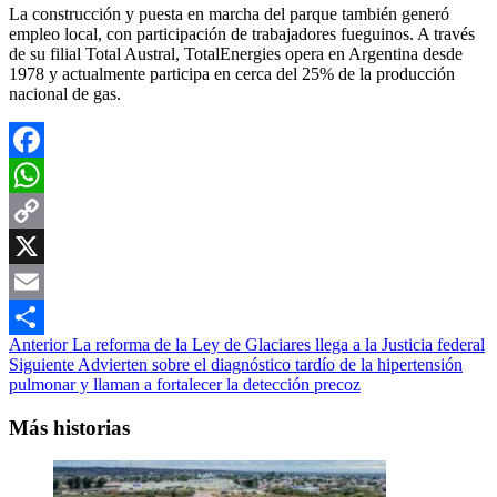
La construcción y puesta en marcha del parque también generó
empleo local, con participación de trabajadores fueguinos. A través
de su filial
Total Austral
, TotalEnergies opera en Argentina desde
1978 y actualmente participa en cerca del 25% de la producción
nacional de gas.
Facebook
WhatsApp
Copy
Link
X
Email
Navegación
Anterior
La reforma de la Ley de Glaciares llega a la Justicia federal
Compartir
Siguiente
Advierten sobre el diagnóstico tardío de la hipertensión
de
pulmonar y llaman a fortalecer la detección precoz
entradas
Más historias