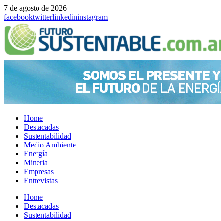
7 de agosto de 2026
facebook
twitter
linkedin
instagram
Home
Destacadas
Sustentabilidad
Medio Ambiente
Energía
Mineria
Empresas
Entrevistas
Menu
Home
Destacadas
Sustentabilidad