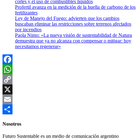
cortes y el uso de combustibles líquidos
Profertil avanza en la medición de la huella de carbono de los
fertilizantes
Ley de Manejo del Fuego: advierten que los cambios
buscaban eliminar las restricciones sobre terrenos afectados
por incendios
Paola Nimo: «La nueva visión de sustentabilidad de Natura
demuestra que ya no alcanza con compensar o mitigar: hoy
necesitamos regenerar»
Facebook
WhatsApp
Copy
Link
X
Email
Compartir
Nosotros
Futuro Sustentable es un medio de comunicación argentino