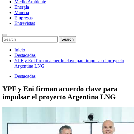
Medio Ambiente
Energía
Mineria
Empresas
Entrevistas
Enter
Search
Search
Keyword
for:
Search
Saltar
Inicio
al
Destacadas
contenido
YPF y Eni firman acuerdo clave para impulsar el proyecto
Argentina LNG
Destacadas
YPF y Eni firman acuerdo clave para
impulsar el proyecto Argentina LNG