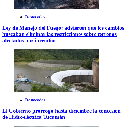
Destacadas
Ley de Manejo del Fuego: advierten que los cambios
buscaban eliminar las restricciones sobre terrenos
afectados por incendios
Destacadas
El Gobierno prorrogó hasta diciembre la concesión
de Hidroeléctrica Tucumán