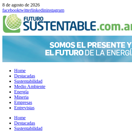
8 de agosto de 2026
facebook
twitter
linkedin
instagram
Home
Destacadas
Sustentabilidad
Medio Ambiente
Energía
Mineria
Empresas
Entrevistas
Menu
Home
Destacadas
Sustentabilidad