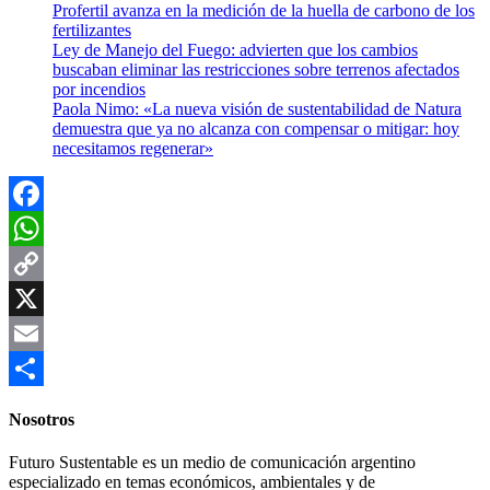
Profertil avanza en la medición de la huella de carbono de los
fertilizantes
Ley de Manejo del Fuego: advierten que los cambios
buscaban eliminar las restricciones sobre terrenos afectados
por incendios
Paola Nimo: «La nueva visión de sustentabilidad de Natura
demuestra que ya no alcanza con compensar o mitigar: hoy
necesitamos regenerar»
Facebook
WhatsApp
Copy
Link
X
Email
Compartir
Nosotros
Futuro Sustentable es un medio de comunicación argentino
especializado en temas económicos, ambientales y de