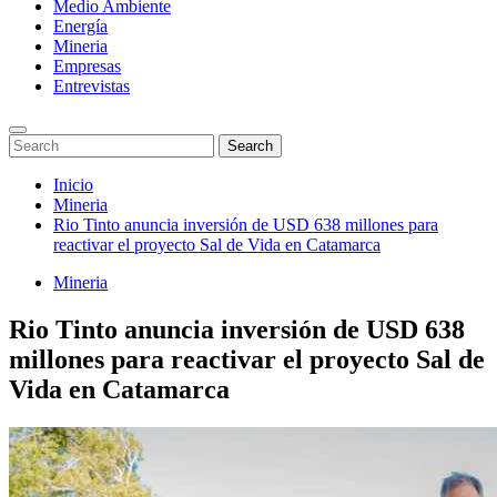
Medio Ambiente
Energía
Mineria
Empresas
Entrevistas
Enter
Search
Search
Keyword
for:
Search
Saltar
Inicio
al
Mineria
contenido
Rio Tinto anuncia inversión de USD 638 millones para
reactivar el proyecto Sal de Vida en Catamarca
Mineria
Rio Tinto anuncia inversión de USD 638
millones para reactivar el proyecto Sal de
Vida en Catamarca