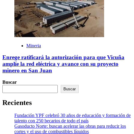
Mineria
Enrege ratificará la autorización para que Vicuña
amplíe la red eléctrica y avance con su proyecto
minero en San Juan
Buscar
Buscar
Recientes
Fundación YPF celebró 30 años de educación y formación de
talento con 250 becarios de todo el país
Gasoducto Norte: buscan acelerar las obras para reducir los
cortes y el uso de combustibles líquidos