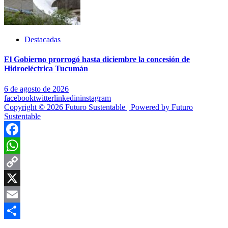
Destacadas
El Gobierno prorrogó hasta diciembre la concesión de
Hidroeléctrica Tucumán
6 de agosto de 2026
facebook
twitter
linkedin
instagram
Copyright © 2026 Futuro Sustentable | Powered by Futuro
Sustentable
Facebook
WhatsApp
Copy
Link
X
Email
Compartir