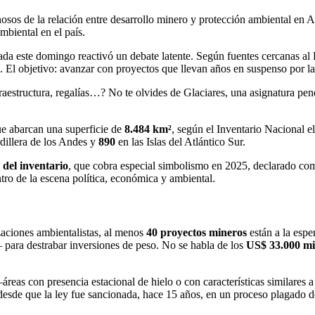
nosos de la relación entre desarrollo minero y protección ambiental en 
mbiental en el país.
da este domingo reactivó un debate latente. Según fuentes cercanas al E
El objetivo: avanzar con proyectos que llevan años en suspenso por la fa
aestructura, regalías…? No te olvides de Glaciares, una asignatura pen
ue abarcan una superficie de
8.484 km²
, según el Inventario Nacional e
dillera de los Andes y
890
en las Islas del Atlántico Sur.
 del inventario
, que cobra especial simbolismo en 2025, declarado co
ro de la escena política, económica y ambiental.
aciones ambientalistas, al menos
40 proyectos mineros
están a la esper
 para destrabar inversiones de peso. No se habla de los
US$ 33.000 mi
reas con presencia estacional de hielo o con características similares 
s desde que la ley fue sancionada, hace 15 años, en un proceso plagado d