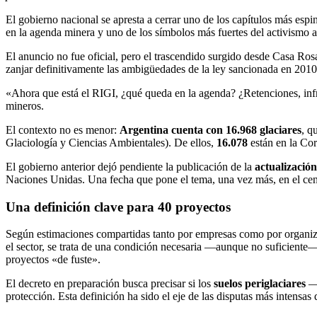
El gobierno nacional se apresta a cerrar uno de los capítulos más espi
en la agenda minera y uno de los símbolos más fuertes del activismo a
El anuncio no fue oficial, pero el trascendido surgido desde Casa Rosa
zanjar definitivamente las ambigüedades de la ley sancionada en 2010. 
«Ahora que está el RIGI, ¿qué queda en la agenda? ¿Retenciones, infr
mineros.
El contexto no es menor:
Argentina cuenta con 16.968 glaciares
, q
Glaciología y Ciencias Ambientales). De ellos,
16.078
están en la Cor
El gobierno anterior dejó pendiente la publicación de la
actualización
Naciones Unidas. Una fecha que pone el tema, una vez más, en el cent
Una definición clave para 40 proyectos
Según estimaciones compartidas tanto por empresas como por organiz
el sector, se trata de una condición necesaria —aunque no suficiente—
proyectos «de fuste».
El decreto en preparación busca precisar si los
suelos periglaciares
—á
protección. Esta definición ha sido el eje de las disputas más intensa