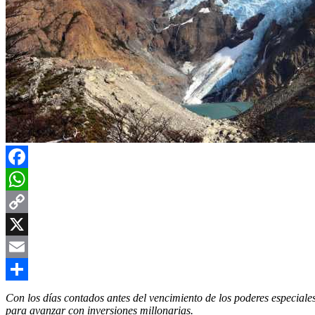
Facebook
WhatsApp
Copy
Link
X
Email
Compartir
Con los días contados antes del vencimiento de los poderes especial
para avanzar con inversiones millonarias.