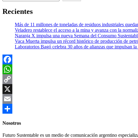
Recientes
Más de 11 millones de toneladas de residuos industriales quedar
Veladero restablece el acceso a la mina y avanza con la normali
Naranja X impulsa una nueva Semana del Consumo Sustentable c
Vaca Muerta impulsa un récord histórico de producción de petró
Laboratorios Bagó celebra 30 años de alianzas que impulsan la 
Facebook
WhatsApp
Copy
Link
X
Email
Compartir
Nosotros
Futuro Sustentable es un medio de comunicación argentino especializ