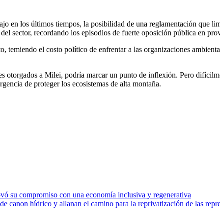
jo en los últimos tiempos, la posibilidad de una reglamentación que lim
es del sector, recordando los episodios de fuerte oposición pública en 
o, temiendo el costo político de enfrentar a las organizaciones ambienta
es otorgados a Milei, podría marcar un punto de inflexión. Pero difícilm
urgencia de proteger los ecosistemas de alta montaña.
ovó su compromiso con una economía inclusiva y regenerativa
 canon hídrico y allanan el camino para la reprivatización de las repr