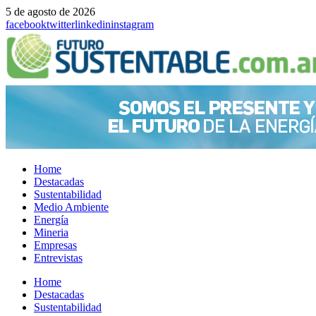
5 de agosto de 2026
facebook
twitter
linkedin
instagram
Home
Destacadas
Sustentabilidad
Medio Ambiente
Energía
Mineria
Empresas
Entrevistas
Menu
Home
Destacadas
Sustentabilidad