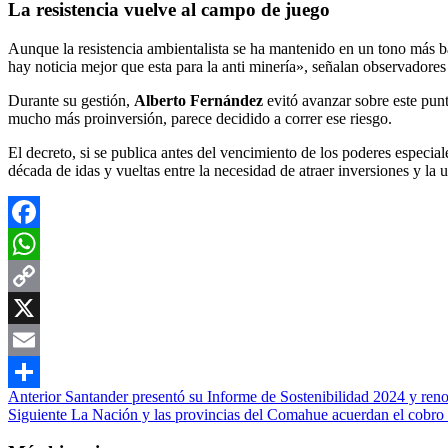
La resistencia vuelve al campo de juego
Aunque la resistencia ambientalista se ha mantenido en un tono más ba
hay noticia mejor que esta para la anti minería», señalan observador
Durante su gestión,
Alberto Fernández
evitó avanzar sobre este punt
mucho más proinversión, parece decidido a correr ese riesgo.
El decreto, si se publica antes del vencimiento de los poderes especial
década de idas y vueltas entre la necesidad de atraer inversiones y la 
Facebook
WhatsApp
Copy
Link
X
Email
Navegación
Anterior
Santander presentó su Informe de Sostenibilidad 2024 y ren
Compartir
Siguiente
La Nación y las provincias del Comahue acuerdan el cobro de
de