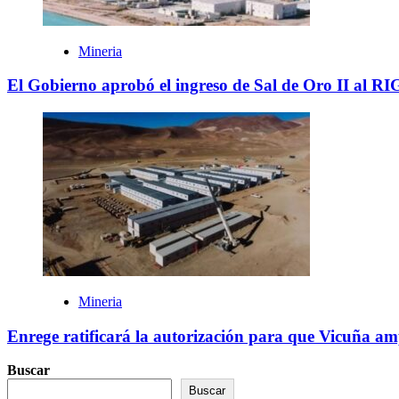
Mineria
El Gobierno aprobó el ingreso de Sal de Oro II al RIG
Mineria
Enrege ratificará la autorización para que Vicuña am
Buscar
Buscar