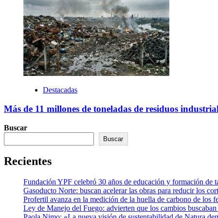
Destacadas
Más de 11 millones de toneladas de residuos industria
Buscar
Buscar
Recientes
Fundación YPF celebró 30 años de educación y formación de tal
Gasoducto Norte: buscan acelerar las obras para reducir los cor
Profertil avanza en la medición de la huella de carbono de los fe
Ley de Manejo del Fuego: advierten que los cambios buscaban el
Paola Nimo: «La nueva visión de sustentabilidad de Natura de