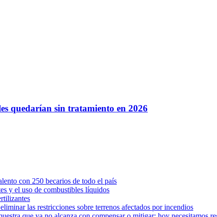
les quedarían sin tratamiento en 2026
ento con 250 becarios de todo el país
tes y el uso de combustibles líquidos
rtilizantes
iminar las restricciones sobre terrenos afectados por incendios
muestra que ya no alcanza con compensar o mitigar: hoy necesitamos r