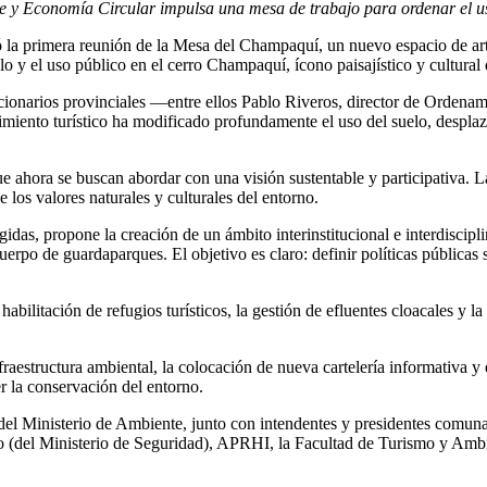
nte y Economía Circular impulsa una mesa de trabajo para ordenar el uso
 primera reunión de la Mesa del Champaquí, un nuevo espacio de articul
o y el uso público en el cerro Champaquí, ícono paisajístico y cultural 
ionarios provinciales —entre ellos Pablo Riveros, director de Ordenamie
crecimiento turístico ha modificado profundamente el uso del suelo, desp
e ahora se buscan abordar con una visión sustentable y participativa.
e los valores naturales y culturales del entorno.
idas, propone la creación de un ámbito interinstitucional e interdiscipl
uerpo de guardaparques. El objetivo es claro: definir políticas públicas 
bilitación de refugios turísticos, la gestión de efluentes cloacales y la
raestructura ambiental, la colocación de nueva cartelería informativa y 
r la conservación del entorno.
s del Ministerio de Ambiente, junto con intendentes y presidentes comun
(del Ministerio de Seguridad), APRHI, la Facultad de Turismo y Ambie