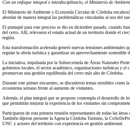
Con un enfoque integral e interdisciplinario, el Ministerio de Ambie
El Ministerio de Ambiente y Economía Circular de Córdoba encabezó la
abordar de manera integral las problemáticas vinculadas al uso del suel
El puntapié para este proceso se dio en diciembre pasado, cuando func
del cerro. Allí, relevaron el estado actual de un territorio donde el 
región.
Esta transformación acelerada generó nuevas tensiones ambientales qu
regular la oferta turística y garantizar un aprovechamiento sostenible d
La iniciativa, impulsada por la Subsecretaría de Áreas Naturales Proteg
gobiernos locales, el sector académico, organizaciones turísticas y el c
promuevan una gestión equilibrada del cerro más alto de Córdoba.
Durante este primer encuentro, se discutieron temas sensibles como la ha
ecosistema serrano frente al aumento de visitantes.
Además, el plan integral que se propone contempla el desarrollo de inf
que permitirán mejorar la experiencia de los visitantes sin compromete
Participaron de esta primera reunión representantes de todas las área
También dijeron presente la Agencia Córdoba Turismo, la CoSeDePro 
UNC y actores del territorio con experiencia en gestión ambiental.