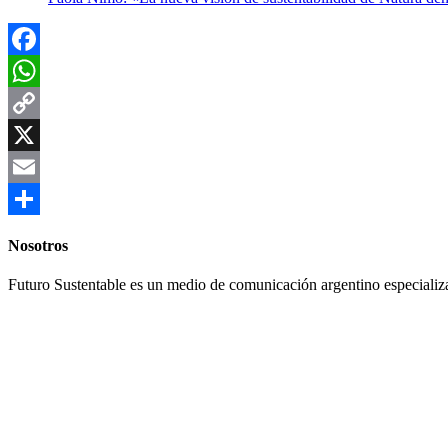
Facebook
WhatsApp
Copy
Link
X
Email
Compartir
Nosotros
Futuro Sustentable es un medio de comunicación argentino especializ