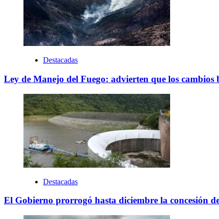
Destacadas
Ley de Manejo del Fuego: advierten que los cambios bu
Destacadas
El Gobierno prorrogó hasta diciembre la concesión d