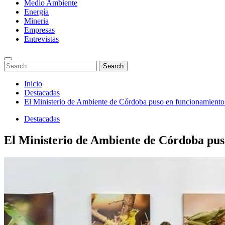
Medio Ambiente
Energía
Mineria
Empresas
Entrevistas
Enter
Search
Search
Keyword
for:
Search
Saltar
Inicio
al
Destacadas
contenido
El Ministerio de Ambiente de Córdoba puso en funcionamient
Destacadas
El Ministerio de Ambiente de Córdoba pu