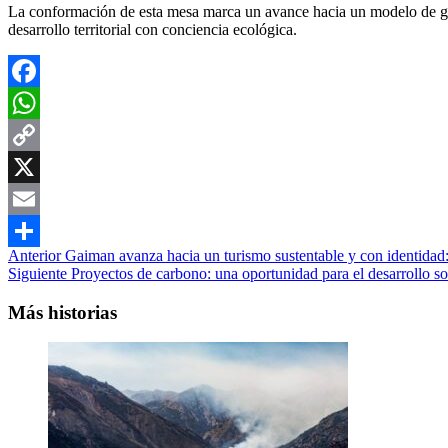
La conformación de esta mesa marca un avance hacia un modelo de gob
desarrollo territorial con conciencia ecológica.
Facebook
WhatsApp
Copy
Link
X
Email
Navegación
Anterior
Gaiman avanza hacia un turismo sustentable y con identidad: v
Compartir
Siguiente
Proyectos de carbono: una oportunidad para el desarrollo so
de
entradas
Más historias