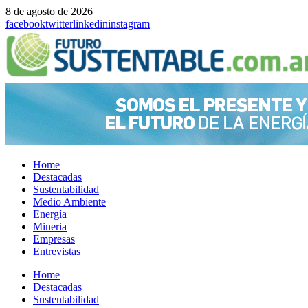
8 de agosto de 2026
facebook
twitter
linkedin
instagram
Home
Destacadas
Sustentabilidad
Medio Ambiente
Energía
Mineria
Empresas
Entrevistas
Menu
Home
Destacadas
Sustentabilidad