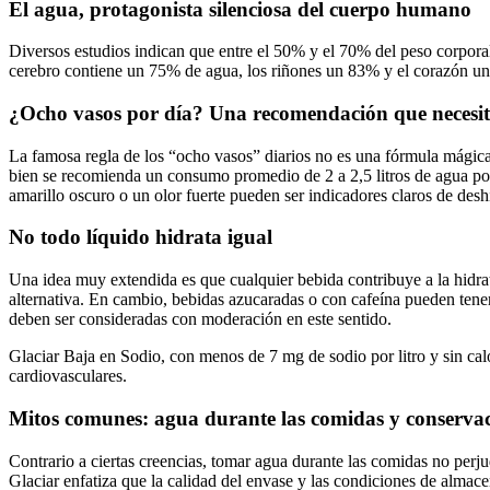
El agua, protagonista silenciosa del cuerpo humano
Diversos estudios indican que entre el 50% y el 70% del peso corporal
cerebro contiene un 75% de agua, los riñones un 83% y el corazón un 7
¿Ocho vasos por día? Una recomendación que necesit
La famosa regla de los “ocho vasos” diarios no es una fórmula mágica. L
bien se recomienda un consumo promedio de 2 a 2,5 litros de agua por dí
amarillo oscuro o un olor fuerte pueden ser indicadores claros de desh
No todo líquido hidrata igual
Una idea muy extendida es que cualquier bebida contribuye a la hidra
alternativa. En cambio, bebidas azucaradas o con cafeína pueden tener
deben ser consideradas con moderación en este sentido.
Glaciar Baja en Sodio, con menos de 7 mg de sodio por litro y sin cal
cardiovasculares.
Mitos comunes: agua durante las comidas y conserva
Contrario a ciertas creencias, tomar agua durante las comidas no perju
Glaciar enfatiza que la calidad del envase y las condiciones de almace