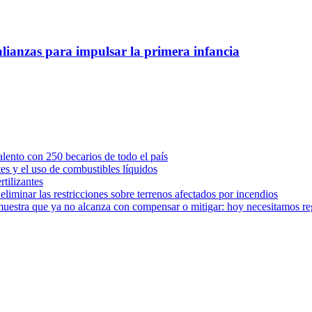
lianzas para impulsar la primera infancia
ento con 250 becarios de todo el país
tes y el uso de combustibles líquidos
rtilizantes
iminar las restricciones sobre terrenos afectados por incendios
muestra que ya no alcanza con compensar o mitigar: hoy necesitamos r