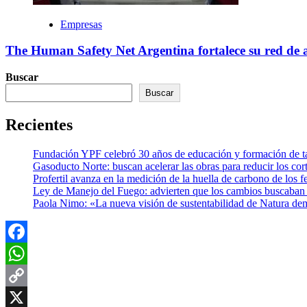
Empresas
The Human Safety Net Argentina fortalece su red de a
Buscar
Buscar
Recientes
Fundación YPF celebró 30 años de educación y formación de tal
Gasoducto Norte: buscan acelerar las obras para reducir los cor
Profertil avanza en la medición de la huella de carbono de los fe
Ley de Manejo del Fuego: advierten que los cambios buscaban el
Paola Nimo: «La nueva visión de sustentabilidad de Natura de
Facebook
WhatsApp
Copy