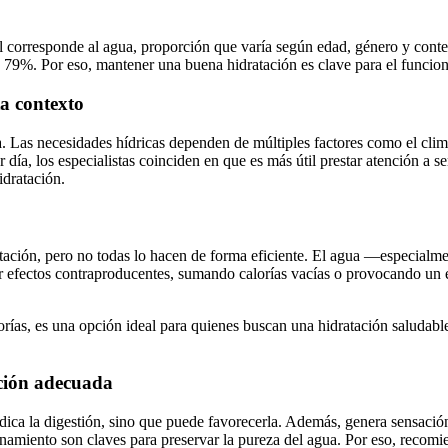
 corresponde al agua, proporción que varía según edad, género y context
9%. Por eso, mantener una buena hidratación es clave para el funcionam
a contexto
as necesidades hídricas dependen de múltiples factores como el clima, la 
a, los especialistas coinciden en que es más útil prestar atención a señ
idratación.
tación, pero no todas lo hacen de forma eficiente. El agua —especialme
 efectos contraproducentes, sumando calorías vacías o provocando un ef
orías, es una opción ideal para quienes buscan una hidratación saludab
ción adecuada
dica la digestión, sino que puede favorecerla. Además, genera sensación 
namiento son claves para preservar la pureza del agua. Por eso, recomiend