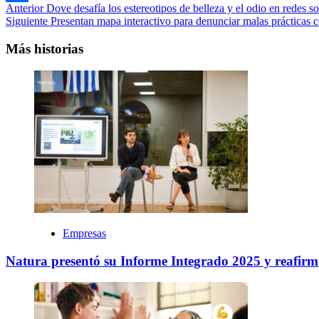
Navegación
Anterior
Dove desafía los estereotipos de belleza y el odio en redes
Compartir
Siguiente
Presentan mapa interactivo para denunciar malas prácticas con
de
entradas
Más historias
Empresas
Natura presentó su Informe Integrado 2025 y reafir