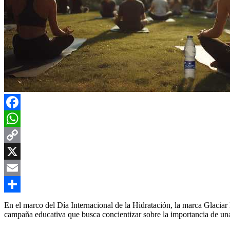
Facebook
WhatsApp
Copy
Link
X
Email
Compartir
En el marco del Día Internacional de la Hidratación, la marca Glacia
campaña educativa que busca concientizar sobre la importancia de una