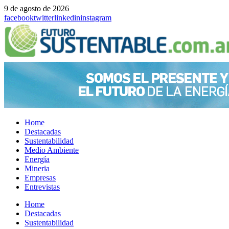
9 de agosto de 2026
facebook
twitter
linkedin
instagram
Home
Destacadas
Sustentabilidad
Medio Ambiente
Energía
Mineria
Empresas
Entrevistas
Menu
Home
Destacadas
Sustentabilidad