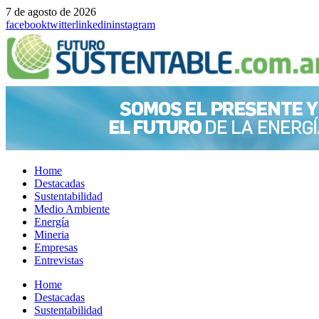
7 de agosto de 2026
facebook
twitter
linkedin
instagram
Home
Destacadas
Sustentabilidad
Medio Ambiente
Energía
Mineria
Empresas
Entrevistas
Menu
Home
Destacadas
Sustentabilidad