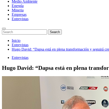
Medio Ambiente
Energía
Mineria
Empresas
Entrevistas
Enter
Search
Search
Keyword
for:
Search
Saltar
Inicio
al
Entrevistas
contenido
Hugo David: “Dapsa está en plena transformación y seguirá cr
Entrevistas
Hugo David: “Dapsa está en plena transfo