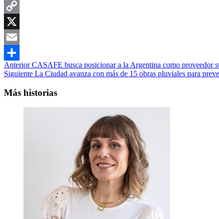
WhatsApp
Copy
Link
X
Email
Navegación
Anterior
CASAFE busca posicionar a la Argentina como proveedor su
Compartir
Siguiente
La Ciudad avanza con más de 15 obras pluviales para preven
de
entradas
Más historias