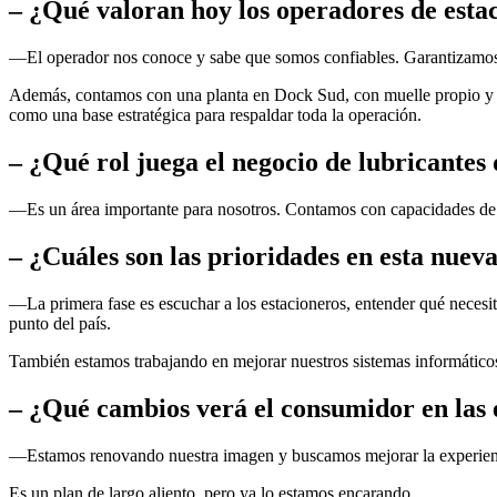
– ¿Qué valoran hoy los operadores de estac
—El operador nos conoce y sabe que somos confiables. Garantizamos d
Además, contamos con una planta en
Dock Sud
, con muelle propio y
como una base estratégica para respaldar toda la operación.
– ¿Qué rol juega el negocio de lubricantes 
—Es un área importante para nosotros. Contamos con capacidades de p
– ¿Cuáles son las prioridades en esta nuev
—La primera fase es escuchar a los estacioneros, entender qué necesi
punto del país.
También estamos trabajando en mejorar nuestros sistemas informático
– ¿Qué cambios verá el consumidor en las 
—Estamos renovando nuestra imagen y buscamos mejorar la experiencia 
Es un plan de largo aliento, pero ya lo estamos encarando.