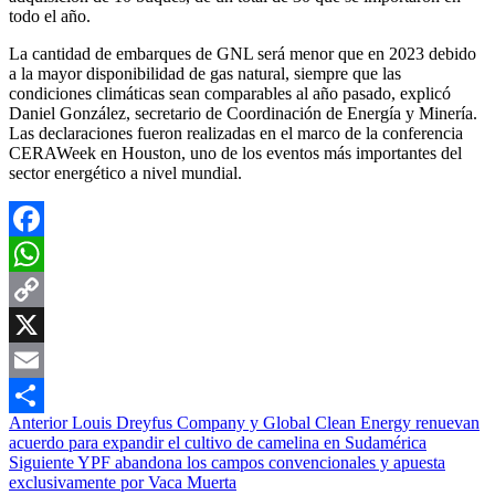
todo el año.
La cantidad de embarques de GNL será menor que en 2023 debido
a la mayor disponibilidad de gas natural, siempre que las
condiciones climáticas sean comparables al año pasado, explicó
Daniel González, secretario de Coordinación de Energía y Minería.
Las declaraciones fueron realizadas en el marco de la conferencia
CERAWeek en Houston, uno de los eventos más importantes del
sector energético a nivel mundial.
Facebook
WhatsApp
Copy
Link
X
Email
Navegación
Anterior
Louis Dreyfus Company y Global Clean Energy renuevan
Compartir
acuerdo para expandir el cultivo de camelina en Sudamérica
de
Siguiente
YPF abandona los campos convencionales y apuesta
entradas
exclusivamente por Vaca Muerta