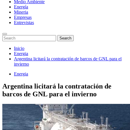
Medio Ambiente
Energía
Mineria
Empresas
Entrevistas
Enter
Search
Search
Keyword
for:
Search
Saltar
Inicio
al
Energia
contenido
Argentina licitará la contratación de barcos de GNL para el
invierno
Energia
Argentina licitará la contratación de
barcos de GNL para el invierno