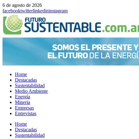
6 de agosto de 2026
facebook
twitter
linkedin
instagram
Home
Destacadas
Sustentabilidad
Medio Ambiente
Energía
Mineria
Empresas
Entrevistas
Menu
Home
Destacadas
Sustentabilidad