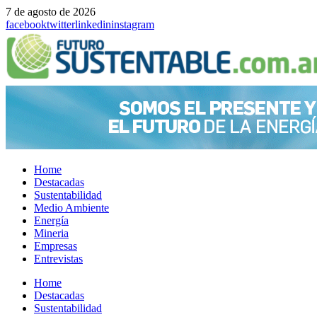
7 de agosto de 2026
facebook
twitter
linkedin
instagram
Home
Destacadas
Sustentabilidad
Medio Ambiente
Energía
Mineria
Empresas
Entrevistas
Menu
Home
Destacadas
Sustentabilidad