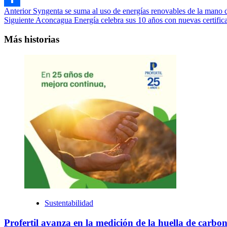
Navegación
Anterior
Syngenta se suma al uso de energías renovables de la mano
Compartir
Siguiente
Aconcagua Energía celebra sus 10 años con nuevas certifica
de
entradas
Más historias
Sustentabilidad
Profertil avanza en la medición de la huella de carbono