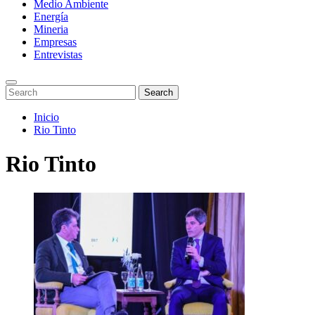
Medio Ambiente
Energía
Mineria
Empresas
Entrevistas
Enter
Search
Search
Keyword
for:
Search
Saltar
Inicio
al
Rio Tinto
contenido
Rio Tinto