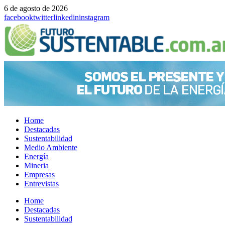
6 de agosto de 2026
facebook
twitter
linkedin
instagram
Home
Destacadas
Sustentabilidad
Medio Ambiente
Energía
Mineria
Empresas
Entrevistas
Menu
Home
Destacadas
Sustentabilidad