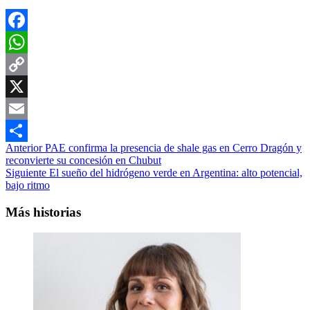
Facebook
WhatsApp
Copy
Link
X
Email
Navegación
Anterior
PAE confirma la presencia de shale gas en Cerro Dragón y
Compartir
reconvierte su concesión en Chubut
de
Siguiente
El sueño del hidrógeno verde en Argentina: alto potencial,
entradas
bajo ritmo
Más historias