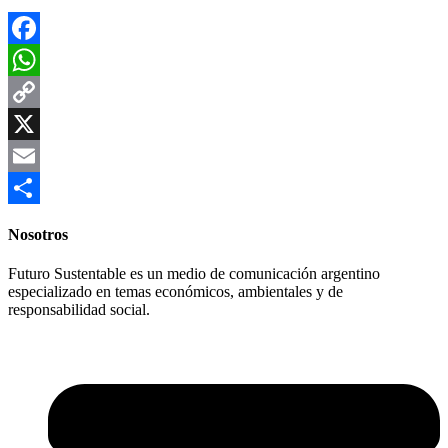
Facebook
WhatsApp
Copy
Link
X
Email
Compartir
Nosotros
Futuro Sustentable es un medio de comunicación argentino
especializado en temas económicos, ambientales y de
responsabilidad social.