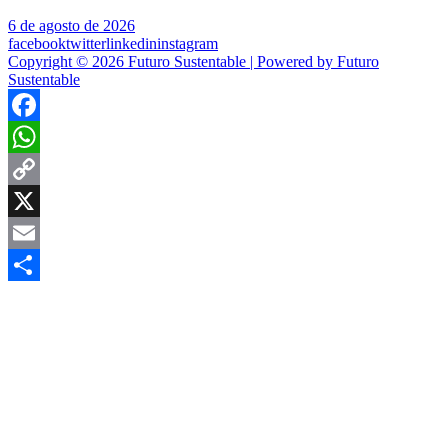
6 de agosto de 2026
facebook
twitter
linkedin
instagram
Copyright © 2026 Futuro Sustentable | Powered by Futuro
Sustentable
Facebook
WhatsApp
Copy
Link
X
Email
Compartir