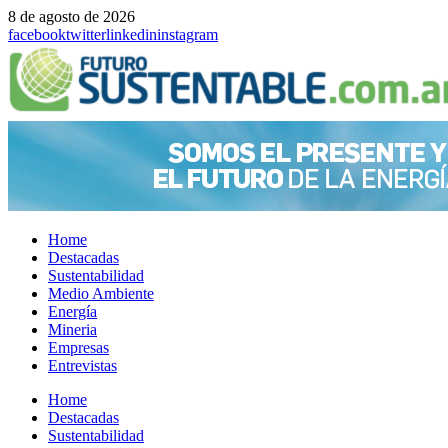
8 de agosto de 2026
facebook
twitter
linkedin
instagram
Home
Destacadas
Sustentabilidad
Medio Ambiente
Energía
Mineria
Empresas
Entrevistas
Menu
Home
Destacadas
Sustentabilidad