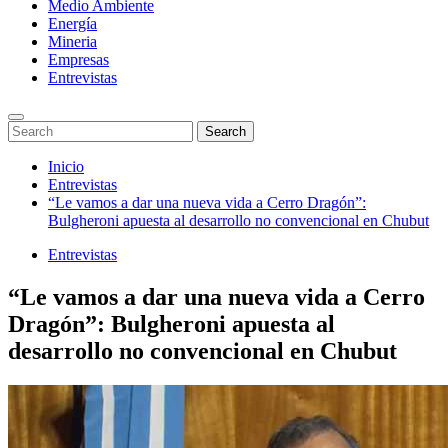
Medio Ambiente
Energía
Mineria
Empresas
Entrevistas
Enter
Search
Search
Keyword
for:
Search
Saltar
Inicio
al
Entrevistas
contenido
“Le vamos a dar una nueva vida a Cerro Dragón”:
Bulgheroni apuesta al desarrollo no convencional en Chubut
Entrevistas
“Le vamos a dar una nueva vida a Cerro
Dragón”: Bulgheroni apuesta al
desarrollo no convencional en Chubut